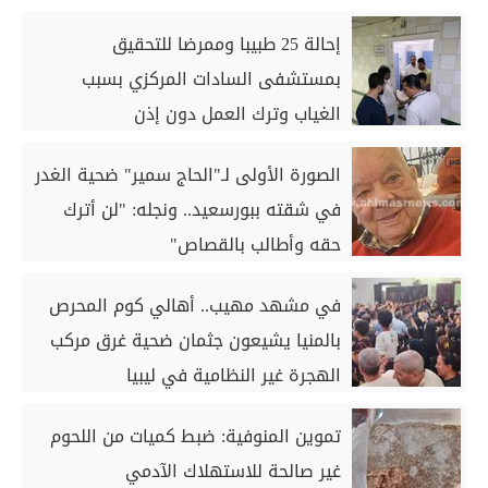
إحالة 25 طبيبا وممرضا للتحقيق
بمستشفى السادات المركزي بسبب
الغياب وترك العمل دون إذن
الصورة الأولى لـ"الحاج سمير" ضحية الغدر
في شقته ببورسعيد.. ونجله: "لن أترك
حقه وأطالب بالقصاص"
في مشهد مهيب.. أهالي كوم المحرص
بالمنيا يشيعون جثمان ضحية غرق مركب
الهجرة غير النظامية في ليبيا
تموين المنوفية: ضبط كميات من اللحوم
غير صالحة للاستهلاك الآدمي