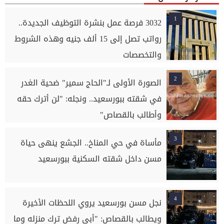
1
3032 فرصة عمل بنشرة التوظيف الجديدة..
رواتب تصل إلى 15 ألف جنيه وهذه الشروط
والتخصصات
2
الصورة الأولى لـ"الحاج سمير" ضحية الغدر
في شقته ببورسعيد.. ونجله: "لن أترك حقه
وأطالب بالقصاص"
3
مأساة في حي المناخ.. الجشع ينهى حياة
مسن داخل شقته السكنية ببورسعيد
4
نجل مسن بورسعيد يروي اللحظات الأخيرة
ويطالب بالقصاص: "أبي رفض ترك منزله وما