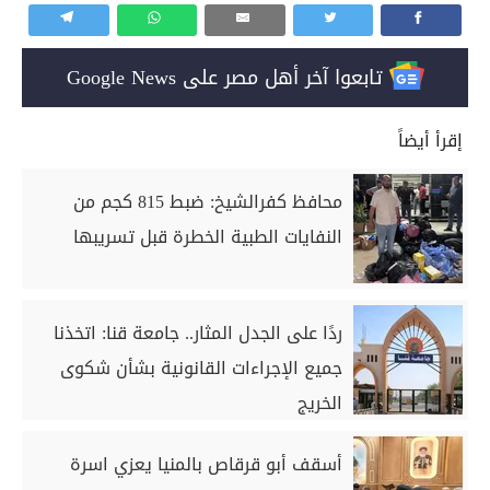
تابعوا آخر أهل مصر على Google News
إقرأ أيضاً
محافظ كفرالشيخ: ضبط 815 كجم من
النفايات الطبية الخطرة قبل تسريبها
ردًا على الجدل المثار.. جامعة قنا: اتخذنا
جميع الإجراءات القانونية بشأن شكوى
الخريج
أسقف أبو قرقاص بالمنيا يعزي اسرة