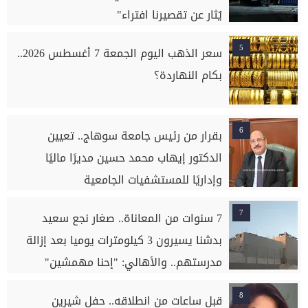
يُثار عن تقصيرنا افتراء"
5
سعر الذهب اليوم الجمعة 7 أغسطس 2026..
بكام النهاردة؟
6
بقرار من رئيس جامعة سوهاج.. تعيين
الدكتور إيهاب محمد حسين مديرًا ماليًا
وإداريًا للمستشفيات الجامعية
7
7 سنوات من المعاناة.. صغار نجع سعيد
بدشنا يسيرون 3 كيلومترات يوميا بعد إزالة
مدرستهم.. والأهالي: "إحنا مهمشين"
8
قبل ساعات من انطلاقه.. حفل شيرين