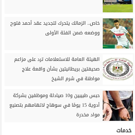
خاص.. الزمالك يتحرك لتجديد عقد أحمد فتوح
ووضعه ضمن الفئة الأولى
الهيئة العامة للاستعلامات ترد على مزاعم
صحيفتين بريطانيتين بشأن واقعة علاج
مواطنة في شرم الشيخ
حبس طبيبين و10 صيادلة وموظفين بشركة
أدوية 15 يومًا في سوهاج لاتهامهم بتصنيع
مواد مخدرة
خدمات