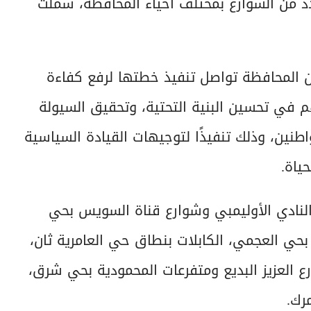
 من الشوارع بمختلف أحياء المحافظة، شملت
 المحافظة تواصل تنفيذ خطتها لرفع كفاءة
هم في تحسين البنية التحتية، وتحقيق السيولة
اطنين، وذلك تنفيذًا لتوجيهات القيادة السياسية
ياة.
النادي الأوليمبي وشوارع قناة السويس بحي
بحي العجمي، الكابلات بنطاق حي العامرية ثان،
رع العزيز البديع ومتفرعات المحمودية بحي شرق،
رك.