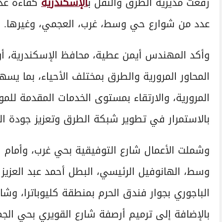
رفعت مديرية الطرق والنقل ب
الإسكندرية
كفاءة عدد
عدد من شوارع حي وسط، غرب، العجمي، وغيرها.
وأكد المهندس أيمن عطية، محافظ الإسكندرية، أن
المحاور المرورية والطرق بمختلف الأحياء، بما يس
المرورية، والارتقاء بمستوى الخدمات المقدمة للمو
بالاستمرار في تطوير شبكة الطرق وتعزيز جودة الح
وشملت الأعمال شارع التوفيقية بحي غرب، وأمام 
وسط، الهانوفيل الرئيسي، البطل أحمد عبد العزيز 
الباجوري بجوار فندق الحرم بمنطقة كليوباترا، وشا
بالإضافة إلى ترميم أرصفة شارع القويري بحي الجم