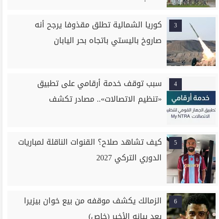
كوريا الشمالية تطلق مقذوفا يرجح أنه
3
صاروخ باليستي باتجاه بحر اليابان
سبب توقف خدمة أرقامي على تطبيق
4
«تنظيم الاتصالات».. مصادر تكشف
كيف تشاهد صلاح؟ القنوات الناقلة لمباريات
5
الدوري التركي 2027
الزمالك يكشف موقفه من بيع خوان بيزيرا
6
بعد بيانه الأخير (خاص)