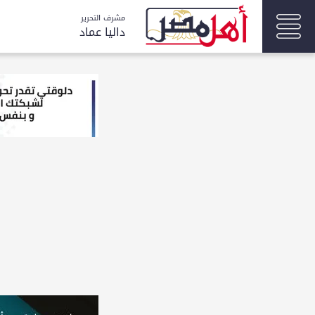
مشرف التحرير
داليا عماد