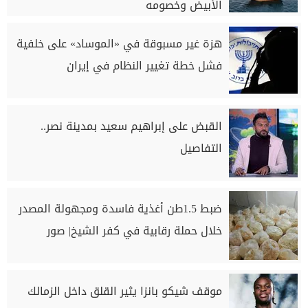
الأبيض وخصومه
هزة غير مسبوقة في «الموساد» على خلفية
فشل خطة تغيير النظام في إيران
القبض على إبراهيم سعيد بمدينة نصر..
التفاصيل
ضبط 1.5طن أغذية فاسدة ومجهولة المصدر
خلال حملة رقابية في كفر الشيخ| صور
موقف شيكو بانزا يثير القلق داخل الزمالك