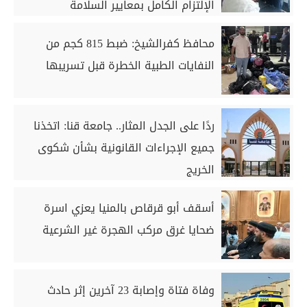
الإلتزام الكامل بمعايير السلامة
محافظ كفرالشيخ: ضبط 815 كجم من
النفايات الطبية الخطرة قبل تسريبها
ردًا على الجدل المثار.. جامعة قنا: اتخذنا
جميع الإجراءات القانونية بشأن شكوى
الخريج
أسقف أبو قرقاص بالمنيا يعزي اسرة
ضحايا غرق مركب الهجرة غير الشرعية
وفاة فتاة وإصابة 23 آخرين إثر حادث