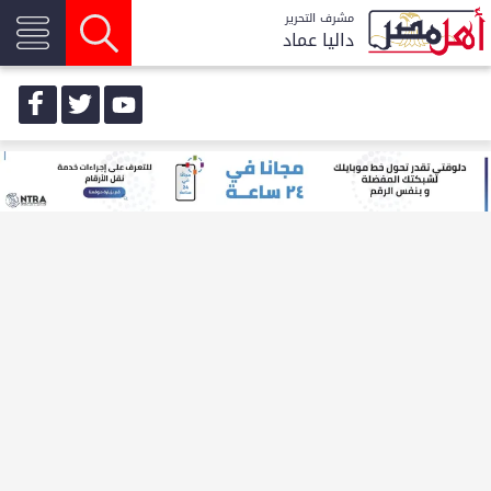
مشرف التحرير
داليا عماد