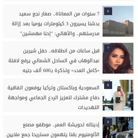
6
7 سنوات من المعاناة.. صغار نجع سعيد
بدشنا يسيرون 3 كيلومترات يوميا بعد إزالة
مدرستهم.. والأهالي: "إحنا مهمشين"
7
قبل ساعات من انطلاقه.. حفل شيرين
عبدالوهاب في الساحل الشمالي يرفع لافتة
«كامل العدد» وتذكرة بـ600 ألف جنيه
8
السعودية وباكستان وتركيا يوفعون اتفاقية
دفاع مشترك لتعزيز الردع الجماعي ومواجهة
التهديدات
9
إديناله تحويشة العمر.. موظفو مصنع
الألومنيوم بقنا يتهمون مستريحا جمع ملايين