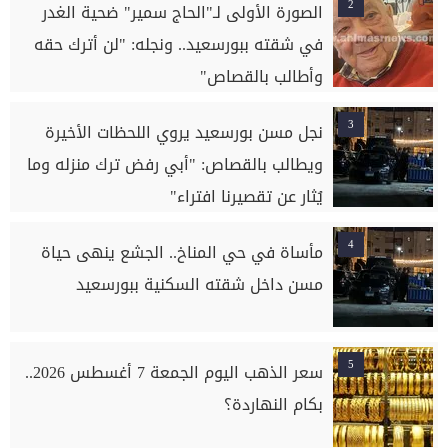
2
الصورة الأولى لـ"الحاج سمير" ضحية الغدر
في شقته ببورسعيد.. ونجله: "لن أترك حقه
وأطالب بالقصاص"
3
نجل مسن بورسعيد يروي اللحظات الأخيرة
ويطالب بالقصاص: "أبي رفض ترك منزله وما
يُثار عن تقصيرنا افتراء"
4
مأساة في حي المناخ.. الجشع ينهى حياة
مسن داخل شقته السكنية ببورسعيد
5
سعر الذهب اليوم الجمعة 7 أغسطس 2026..
بكام النهاردة؟