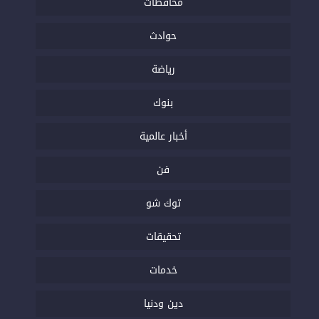
محافظات
حوادث
رياضة
بنوك
أخبار عالمية
فن
توك شو
تحقيقات
خدمات
دين ودنيا