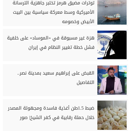
توترات مضيق هرمز تختبر جاهزية الترسانة
الأميركية وسط معركة سياسية بين البيت
الأبيض وخصومه
هزة غير مسبوقة في «الموساد» على خلفية
فشل خطة تغيير النظام في إيران
القبض على إبراهيم سعيد بمدينة نصر..
التفاصيل
ضبط 1.5طن أغذية فاسدة ومجهولة المصدر
خلال حملة رقابية في كفر الشيخ| صور