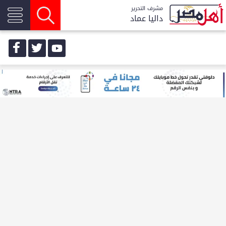
مشرف التحرير
داليا عماد