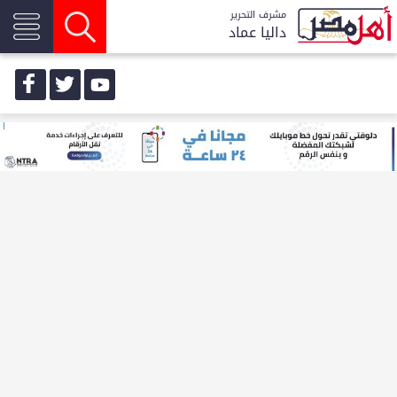
مشرف التحرير
داليا عماد