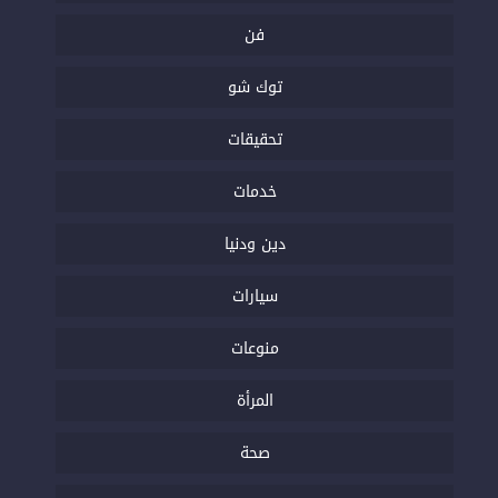
فن
توك شو
تحقيقات
خدمات
دين ودنيا
سيارات
منوعات
المرأة
صحة