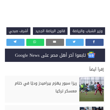
وزير الشباب والرياضة
قانون الرياضة الجديد
أشرف صبحي
تابعوا آخر أهل مصر على Google News
إقرأ أيضاً
ريزا سبور يهزم بيراميدز وديًا في ختام
معسكر تركيا