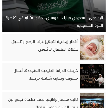
الإعلامي السعودي مبارك الدوسري.. حضور متنامٍ في تغطية
الكرة السعودية
أفكار إبداعية لتجهيز غرف الرضع وتنسيق
حفلات استقبال لا تُنسى
خريطة الدراما الخليجية المتجددة: أعمال
مشوقة وتجارب شبابية مرتقبة
تاليه محمد إبراهيم: نجمة صاعدة تجمع بين
بريق الفن وتفوق الرياضة