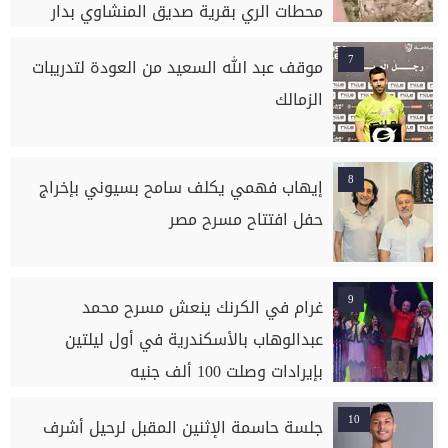
محطات الري بقرية صديق المنشاوي بدار
السلام بسوهاج
7
موقف عبد الله السعيد من العودة لتدريبات
الزمالك
8
إيهاب فهمي يكلف سامح بسيوني بإخراج
حفل افتتاح مسرح مصر
9
غرام في الكرنك ينعش مسرح محمد
عبدالوهاب بالأسكندرية في أول ليلتين
بإيرادات وصلت 100 ألف جنيه
10
جلسة حاسمة الإثنين المقبل لرحيل أشرف