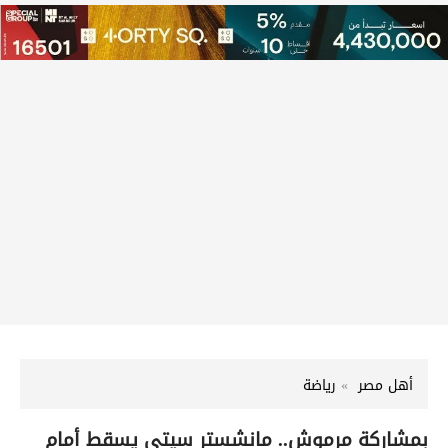
أهل مصر
رياضة
بمشاركة مرموش.. مانشستر سيتي يسقط أمام