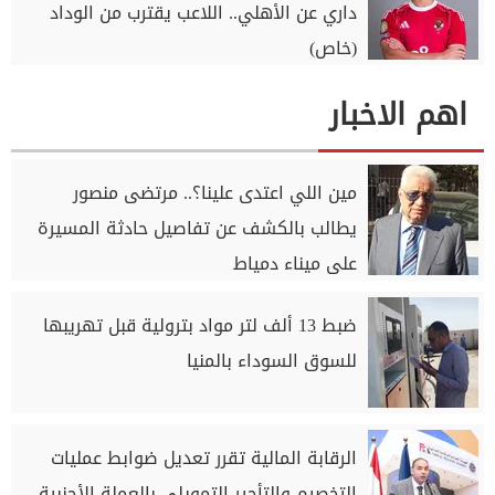
داري عن الأهلي.. اللاعب يقترب من الوداد
(خاص)
اهم الاخبار
مين اللي اعتدى علينا؟.. مرتضى منصور
يطالب بالكشف عن تفاصيل حادثة المسيرة
على ميناء دمياط
ضبط 13 ألف لتر مواد بترولية قبل تهريبها
للسوق السوداء بالمنيا
الرقابة المالية تقرر تعديل ضوابط عمليات
التخصيم والتأجير التمويلي بالعملة الأجنبية