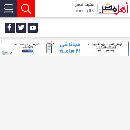
مشرف التحرير
داليا عماد