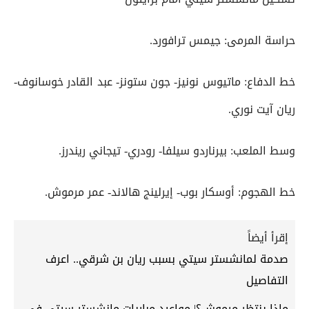
حراسة المرمى: جيمس ترافورد.
خط الدفاع: ماتيوس نونيز- جون ستونز- عبد القادر خوسانوف-
ريان آيت نوري.
وسط الملعب: بيرناردو سيلفا- رودري- تيجاني ريندرز.
خط الهجوم: أوسكار بوب- إيرلينج هالاند- عمر مرموش.
إقرأ أيضاً
صدمة لمانشستر سيتي بسبب ريان بن شرقي.. اعرف
التفاصيل
ماذا ينتظر مرموش؟| مواعيد مباريات مانشستر سيتي في