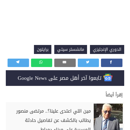
الدوري الإنجليزي
مانشستر سيتي
برايتون
تابعوا آخر أهل مصر على Google News
إقرأ أيضاً
مين اللي اعتدى علينا؟.. مرتضى منصور
يطالب بالكشف عن تفاصيل حادثة
المسيرة على ميناء دمياط