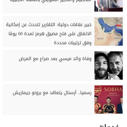
خبير علاقات دولية: التقارير تتحدث عن إمكانية
الاتفاق على فتح مضيق هرمز لمدة 60 يومًا
وفق ترتيبات محددة
وفاة والد ميسي بعد صراع مع المرض
رسميا.. أرسنال يتعاقد مع برونو جيماريش