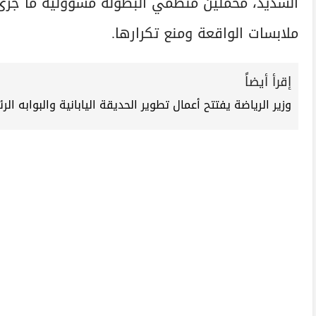
الشديد، محمّلين منظمي البطولة مسؤولية ما جر
ملابسات الواقعة ومنع تكرارها.
إقرأ أيضاً
وزير الرياضة يفتتح أعمال تطوير الحديقة اليابانية والبوابه الر