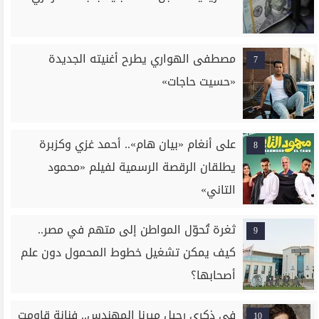
مصطفى الهواري يطرح أغنيته الجديدة
7
«حسيت حاجات»
على أنغام «بيان هام».. أحمد غزي وكزبرة
8
يطلقان الرقصة الرسمية لفيلم «محمود
التاني»
ثغرة تُحوّل المواطن إلى متهم في مصر..
9
كيف يمكن تشغيل خطوط المحمول دون علم
أصحابها؟
في ذكرى رحيل ميرنا المهندس.. فنانة قاومت
10