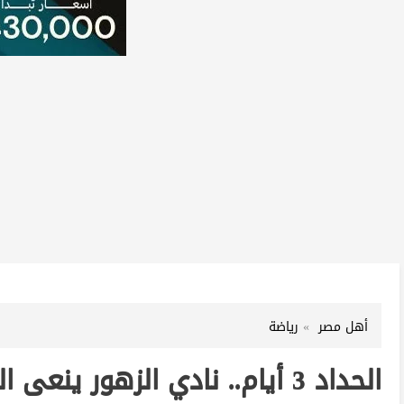
أهل مصر
رياضة
الحداد 3 أيام.. نادي الزهور ينعى السباح يوسف محمد