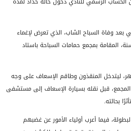
ن الحساب الرسمي للنادي دخول حالة حداد لمدة
 بعد وفاة السباح الشاب، الذي تعرض لإغماء
ئ أثناء منافسات بطولة الجمهورية تحت 12 سنة، المقامة بمجمع حمامات السباحة باستاد
 في المياه فور بدء سباق 50 متر ظهر، ليتدخل المنقذون وطاقم الإسعاف على وجه
ل المجمع، قبل نقله بسيارة الإسعاف إلى مستشفى
رًا بحالته.
بطولة، فيما أعرب أولياء الأمور عن غضبهم