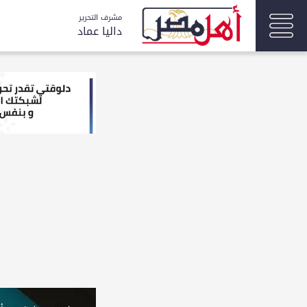
مشرف التحرير
داليا عماد