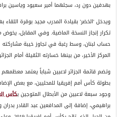
بهدفين دون رد، سجلهما أمير سعيود وياسين برا
ويدخل 'الخضر' بقيادة المدرب مجيد بوقرة اللق
تكرار إنجاز النسخة الماضية. وفي المقابل، يخوض 
حساب لبنان، وسط رغبة في تجاوز خيبة مشاركته ا
المركز الأخير، من بينها خسارته الثقيلة أمام الجزائر
وتضم قائمة الجزائر لاعبين شباباً يعتمد معظمهم 
بطولة كأس أمم إفريقيا للمحليين، مع بعض الإضاف
وجود سبعة لاعبين من الأبطال المتوجين ب
كأس الع
براهيمي، إضافة إلى المدافعين عبد القادر بدران 
من الجيل ال