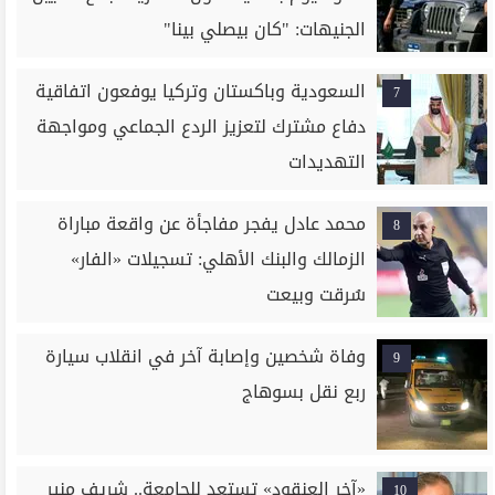
الجنيهات: "كان بيصلي بينا"
السعودية وباكستان وتركيا يوفعون اتفاقية
7
دفاع مشترك لتعزيز الردع الجماعي ومواجهة
التهديدات
محمد عادل يفجر مفاجأة عن واقعة مباراة
8
الزمالك والبنك الأهلي: تسجيلات «الفار»
سُرقت وبيعت
وفاة شخصين وإصابة آخر في انقلاب سيارة
9
ربع نقل بسوهاج
«آخر العنقود» تستعد للجامعة.. شريف منير
10