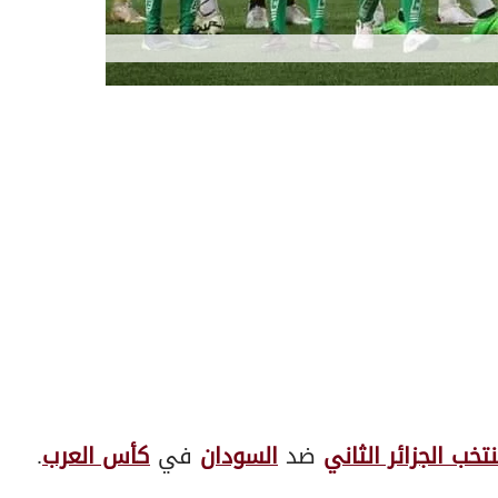
تخب الجزائر الثاني
ضد
السودان
في
كأس العرب
.