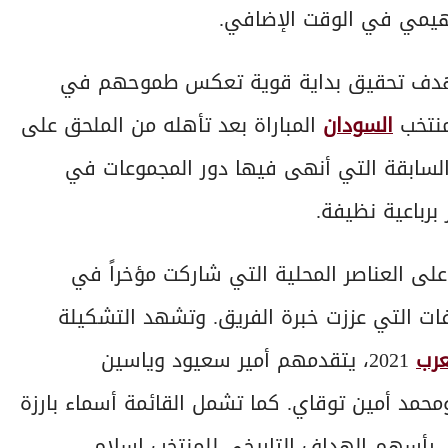
هيمي في الوقت الإضافي.
اء بهدف تحقيق بداية قوية تعكس طموحهم في
منتخب
السودان
المباراة بعد تأهله من الملحق على
لسابقة التي أنهى فيها دور المجموعات في
 برباعية نظيفة.
على العناصر المحلية التي شاركت مؤخراً في
ات التي عززت خبرة الفريق. وتشهد التشكيلة
رب
2021، يتقدمهم أمير سعيود وياسين
ومحمد أمين توقاي. كما تشمل القائمة أسماء بارزة
ذي توّج بكأس أمم إفريقيا 2019، وعلى رأسهم الهداف التاريخي للمنتخب إسلام