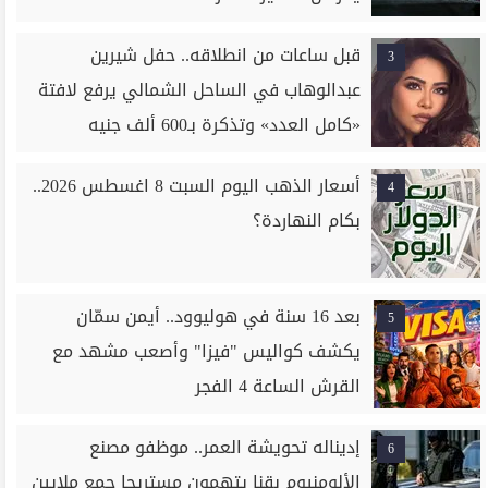
قبل ساعات من انطلاقه.. حفل شيرين
3
عبدالوهاب في الساحل الشمالي يرفع لافتة
«كامل العدد» وتذكرة بـ600 ألف جنيه
أسعار الذهب اليوم السبت 8 اغسطس 2026..
4
بكام النهاردة؟
بعد 16 سنة في هوليوود.. أيمن سمّان
5
يكشف كواليس "فيزا" وأصعب مشهد مع
القرش الساعة 4 الفجر
إديناله تحويشة العمر.. موظفو مصنع
6
الألومنيوم بقنا يتهمون مستريحا جمع ملايين