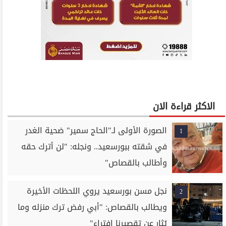
الاكثر قراءة الان
الصورة الأولى لـ"الحاج سمير" ضحية الغدر
1
في شقته ببورسعيد.. ونجله: "لن أترك حقه
وأطالب بالقصاص"
نجل مسن بورسعيد يروي اللحظات الأخيرة
2
ويطالب بالقصاص: "أبي رفض ترك منزله وما
يُثار عن تقصيرنا افتراء"