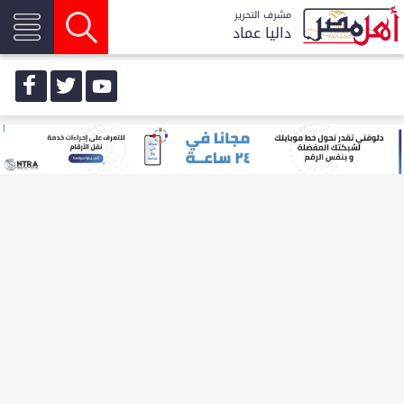
مشرف التحرير
داليا عماد