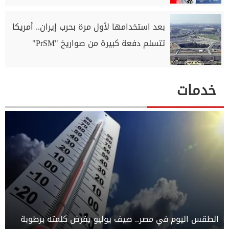
بعد استخدامها لأول مرة بحرب إيران.. أمريكا
تتسلم دفعة كبيرة من صواريخ "PrSM"
خدمات
الطقس اليوم في مصر.. صيف يوليو يفرض كلمته برطوبة