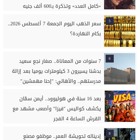
«كامل العدد» وتذكرة بـ600 ألف جنيه
5
سعر الذهب اليوم الجمعة 7 أغسطس 2026..
بكام النهاردة؟
6
7 سنوات من المعاناة.. صغار نجع سعيد
بدشنا يسيرون 3 كيلومترات يوميا بعد إزالة
مدرستهم.. والأهالي: "إحنا مهمشين"
7
بعد 16 سنة في هوليوود.. أيمن سمّان
يكشف كواليس "فيزا" وأصعب مشهد مع
القرش الساعة 4 الفجر
8
إديناله تحويشة العمر.. موظفو مصنع