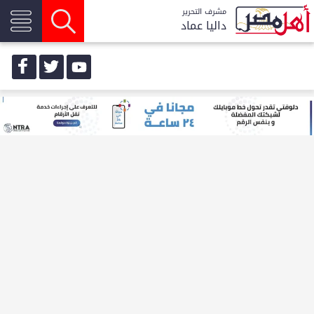
مشرف التحرير
داليا عماد