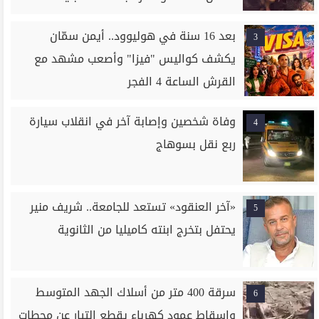
بعد 16 سنة في هوليوود.. أيمن سمّان
3
يكشف كواليس "فيزا" وأصعب مشهد مع
القرش الساعة 4 الفجر
وفاة شخصين وإصابة آخر في انقلاب سيارة
4
ربع نقل بسوهاج
«آخر العنقود» تستعد للجامعة.. شريف منير
5
يحتفل بتخرج ابنته كاميليا من الثانوية
سرقة 400 متر من أسلاك الجهد المتوسط
6
وإسقاط عمود كهرباء يقطع التيار عن محطات