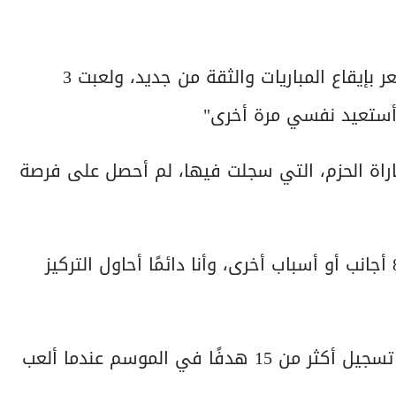
وأشار: "من مباراة الفتح في الدور الثاني بدأت أشعر بإيقاع المباريات والثقة من جديد، ولعبت 3
 أستعيد نفسي مرة أخرى"
اراة الحزم، التي سجلت فيها، لم أحصل على فرصة
واسترسل: "هناك أمور ليست بيدي، مثل قانون الـ8 أجانب أو أسباب أخرى، وأنا دائمًا أحاول التركيز
وأكد: "أنا واثق من قدراتي، وأعرف أني قادر على تسجيل أكثر من 15 هدفًا في الموسم عندما ألعب