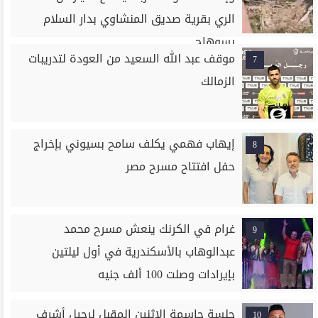
الري بقرية صديق المنشاوي بدار السلام
بسوهاج
موقف عبد الله السعيد من العودة لتدريبات
7
الزمالك
إيهاب فهمي يكلف سامح بسيوني بإخراج
8
حفل افتتاح مسرح مصر
غرام في الكرنك ينعش مسرح محمد
9
عبدالوهاب بالأسكندرية في أول ليلتين
بإيرادات وصلت 100 ألف جنيه
جلسة حاسمة الإثنين المقبل لرحيل أشرف
10