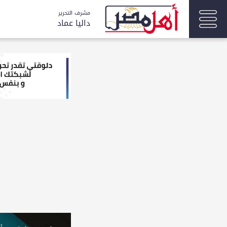
مشرف التحرير
داليا عماد