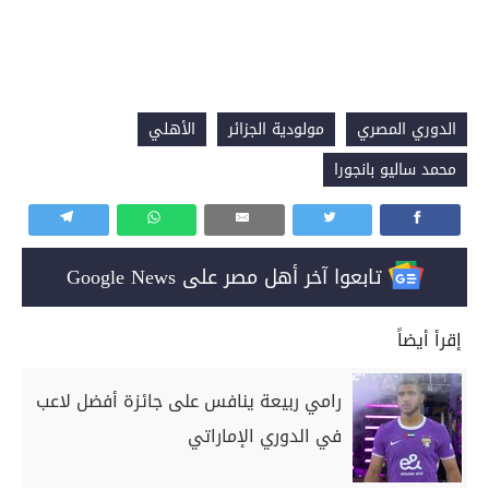
الدوري المصري
مولودية الجزائر
الأهلي
محمد ساليو بانجورا
تابعوا آخر أهل مصر على Google News
إقرأ أيضاً
رامي ربيعة ينافس على جائزة أفضل لاعب
في الدوري الإماراتي