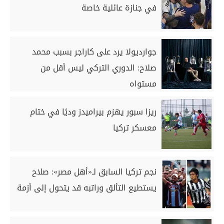
في جنازة عائلية خاصة
جوارديولا يرد على كاراجر بسبب محمد
صلاح: الدوري التركي ليس أقل من
مستواه
ريزا سبور يهزم بيراميدز وديًا في ختام
معسكر تركيا
نجم تركيا السابق لـ«أهل مصر»: صلاح
يستطيع التألق وراتبه قد يتحول إلى أزمة