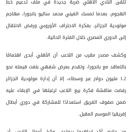
تلقى النادي الأهلي ضربة جديدة في ملف تدعيم خط
الهجوم، بعدما تمسك الغيني محمد ساليو بانجورا، مهاجم
مولودية الجزائر، بفكرة الاحتراف الأوروبي ورفض الانتقال
إلى الدوري المصري خلال الفترة الحالية.
وكشف مصدر مقرب من اللاعب أن الأهلي أبدى اهتمامًا
بالتعاقد مع بانجورا، وتقدم بعرض شفهي بلغت قيمته نحو
1.2 مليون دولار عبر وسطاء، إلا أن إدارة مولودية الجزائر
رفضت مناقشة فكرة بيع اللاعب لرغبتها في الإبقاء عليه
ضمن صفوف الفريق استعدادًا للمشاركة في دوري أبطال
إفريقيا الموسم المقبل.
من جانبه، أكد إبراهيما ديولدي، وكيل أعمال اللاعب، أن