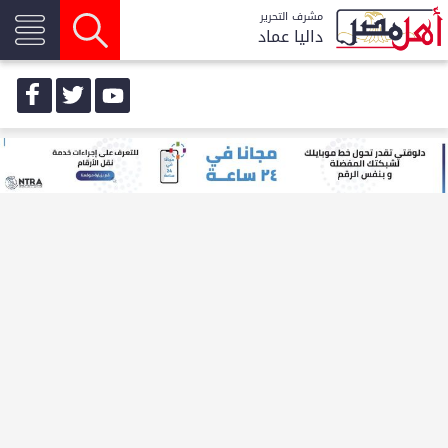
مشرف التحرير
داليا عماد