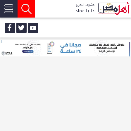
مشرف التحرير
داليا عماد