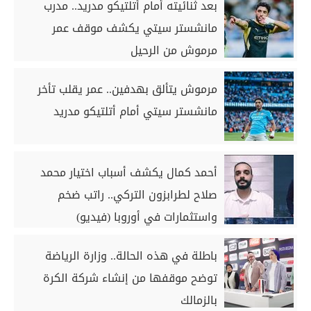
بعد ثنائيته أمام أتلتيكو مدريد.. مدرب
مانشستر سيتي يكشف موقف عمر
مرموش من الرحيل
مرموش يتألق بهدفين.. عمر يقلب تأخر
مانشستر سيتي أمام أتلتيكو مدريد
أحمد كمال يكشف أسباب اختيار محمد
صلاح لطرابزون التركي.. راتب ضخم
واستثمارات في أوروبا (فيديو)
باطلة في هذه الحالة.. وزارة الرياضة
توضح موقفها من إنشاء شركة الكرة
بالزمالك