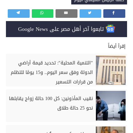
تابعوا آخر أهل مصر على Google News
إقرأ أيضاً
"التنمية المحلية": تحديد قيمة أراضي
الدولة وفق سعر اليوم.. و15 يومًا للتظلم
من قرارات التسعير
نقيب المأذونين: كل 100 حالة زواج يقابلها
نحو 25 حالة طلاق