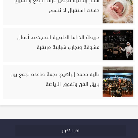
أفكار إبداعية لتجهيز غرف الرضع وتنسيق
حفلات استقبال لا تُنسى
خريطة الدراما الخليجية المتجددة: أعمال
مشوقة وتجارب شبابية مرتقبة
تاليه محمد إبراهيم: نجمة صاعدة تجمع بين
بريق الفن وتفوق الرياضة
اخر الاخبار