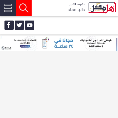
مشرف التحرير
داليا عماد