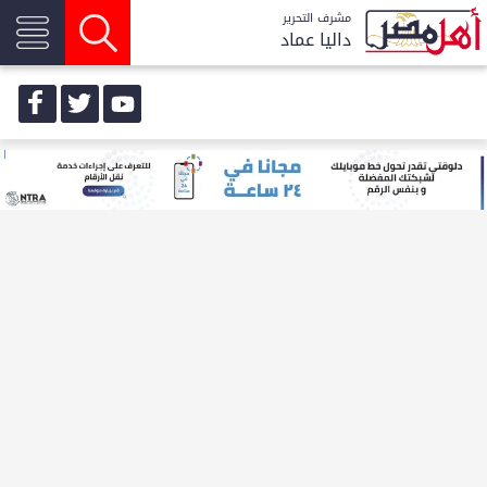
مشرف التحرير
داليا عماد