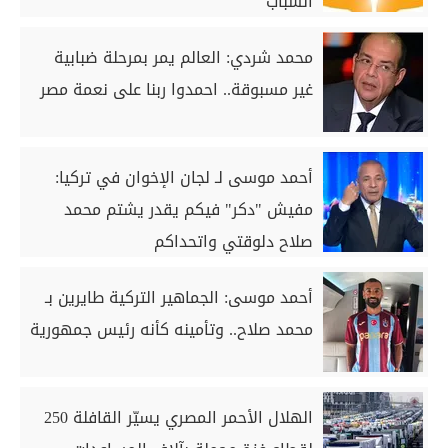
الشباب
محمد شردي: العالم يمر بمرحلة ضبابية
غير مسبوقة.. احمدوا ربنا على نعمة مصر
أحمد موسى لـ لجان الإخوان في تركيا:
مفيش "دكر" فيكم يقدر يشتم محمد
صلاح دلوقتي واتحداكم
أحمد موسى: الجماهير التركية طايرين بـ
محمد صلاح.. وتأمينه كأنه رئيس جمهورية
الهلال الأحمر المصري يسيّر القافلة 250