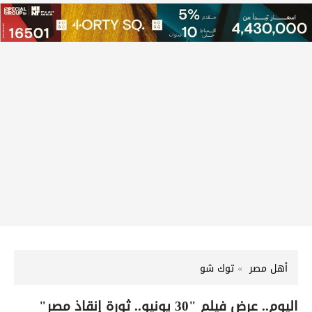
أهل مصر
توك شو
اليوم.. عرض فيلم "30 يونيو.. ثورة إنقاذ مصر"