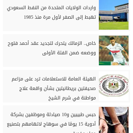
واردات الولايات المتحدة من النفط السعودي
تهبط إلى الصفر لأول مرة منذ 1985
خاص.. الزمالك يتحرك لتجديد عقد أحمد فتوح
ووضعه ضمن الفئة الأولى
الهيئة العامة للاستعلامات ترد على مزاعم
صحيفتين بريطانيتين بشأن واقعة علاج
مواطنة في شرم الشيخ
حبس طبيبين و10 صيادلة وموظفين بشركة
أدوية 15 يومًا في سوهاج لاتهامهم بتصنيع