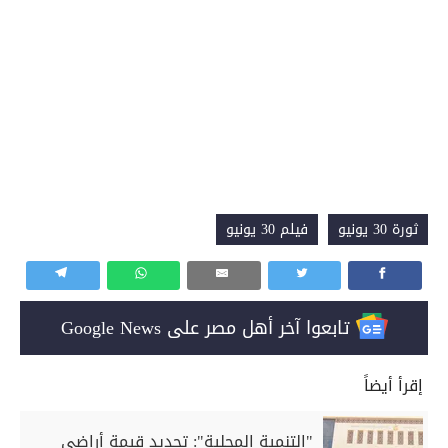
ثورة 30 يونيو
فيلم 30 يونيو
تابعوا آخر أهل مصر على Google News
إقرأ أيضاً
"التنمية المحلية": تحديد قيمة أراضي