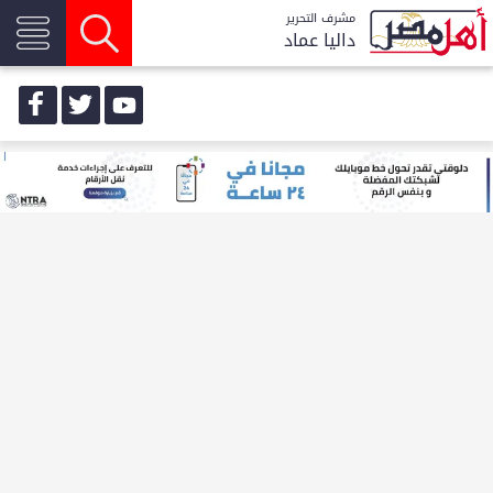
مشرف التحرير
داليا عماد