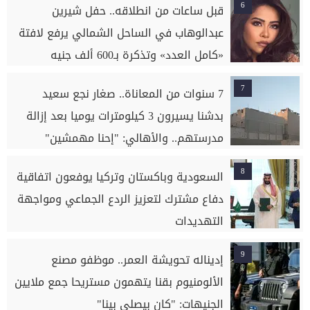
6
قبل ساعات من انطلاقه.. حفل شيرين
عبدالوهاب في الساحل الشمالي يرفع لافتة
«كامل العدد» وتذكرة بـ600 ألف جنيه
7
7 سنوات من المعاناة.. صغار نجع سعيد
بدشنا يسيرون 3 كيلومترات يوميا بعد إزالة
مدرستهم.. والأهالي: "إحنا مهمشين"
8
السعودية وباكستان وتركيا يوفعون اتفاقية
دفاع مشترك لتعزيز الردع الجماعي ومواجهة
التهديدات
9
إديناله تحويشة العمر.. موظفو مصنع
الألومنيوم بقنا يتهمون مستريحا جمع ملايين
الجنيهات: "كان بيصلي بينا"