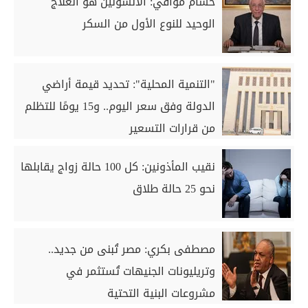
حسام موافي: الانسولين هو العلاج
الوحيد للنوع الأول من السكر
"التنمية المحلية": تحديد قيمة أراضي
الدولة وفق سعر اليوم.. و15 يومًا للتظلم
من قرارات التسعير
نقيب المأذونين: كل 100 حالة زواج يقابلها
نحو 25 حالة طلاق
مصطفى بكري: مصر تُبنى من جديد..
وتريليونات الجنيهات تُستثمر في
مشروعات البنية التحتية