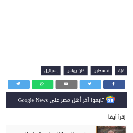
غزة
فلسطين
خان يونس
إسرائيل
تابعوا آخر أهل مصر على Google News
إقرأ أيضاً