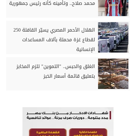
محمد صلاح.. وتأمينه كأنه رئيس جمهورية
الهلال الأحمر المصري يسيّر القافلة 250
لقطاع غزة محملة بآلاف المساعدات
الإنسانية
الغلق والحبس.. "التموين" تلزم المخابز
بتعليق قائمة أسعار الخبز