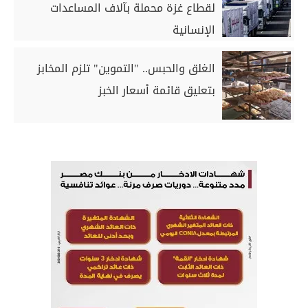
لقطاع غزة محملة بآلاف المساعدات
الإنسانية
الغلق والحبس.. "التموين" تلزم المخابز
بتعليق قائمة أسعار الخبز