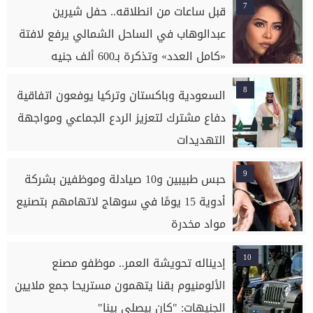
7
قبل ساعات من انطلاقه.. حفل شيرين
عبدالوهاب في الساحل الشمالي يرفع لافتة
«كامل العدد» وتذكرة بـ600 ألف جنيه
8
السعودية وباكستان وتركيا يوفعون اتفاقية
دفاع مشترك لتعزيز الردع الجماعي ومواجهة
التهديدات
9
حبس طبيبين و10 صيادلة وموظفين بشركة
أدوية 15 يومًا في سوهاج لاتهامهم بتصنيع
مواد مخدرة
10
إديناله تحويشة العمر.. موظفو مصنع
الألومنيوم بقنا يتهمون مستريحا جمع ملايين
الجنيهات: "كان بيصلي بينا"