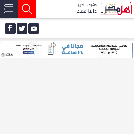
مشرف التحرير
داليا عماد