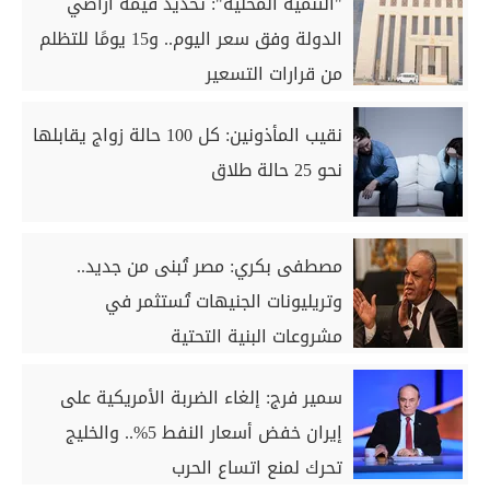
"التنمية المحلية": تحديد قيمة أراضي
الدولة وفق سعر اليوم.. و15 يومًا للتظلم
من قرارات التسعير
نقيب المأذونين: كل 100 حالة زواج يقابلها
نحو 25 حالة طلاق
مصطفى بكري: مصر تُبنى من جديد..
وتريليونات الجنيهات تُستثمر في
مشروعات البنية التحتية
سمير فرج: إلغاء الضربة الأمريكية على
إيران خفض أسعار النفط 5%.. والخليج
تحرك لمنع اتساع الحرب