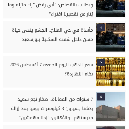
ويطالب بالقصاص: "أبي رفض ترك منزله وما
يُثار عن تقصيرنا افتراء"
4
مأساة في حي المناخ.. الجشع ينهى حياة
مسن داخل شقته السكنية ببورسعيد
5
سعر الذهب اليوم الجمعة 7 أغسطس 2026..
بكام النهاردة؟
6
7 سنوات من المعاناة.. صغار نجع سعيد
بدشنا يسيرون 3 كيلومترات يوميا بعد إزالة
مدرستهم.. والأهالي: "إحنا مهمشين"