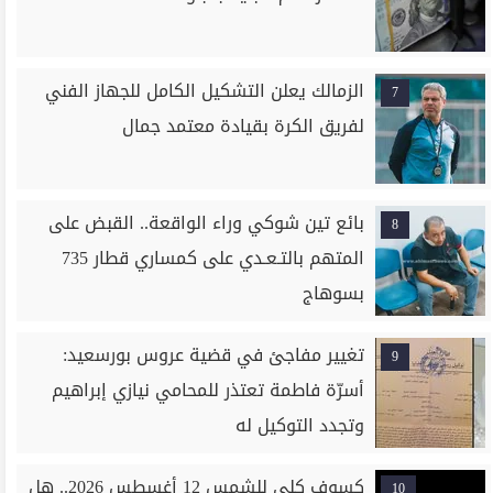
الزمالك يعلن التشكيل الكامل للجهاز الفني
7
لفريق الكرة بقيادة معتمد جمال
بائع تين شوكي وراء الواقعة.. القبض على
8
المتهم بالتـعـدي على كمساري قطار 735
بسوهاج
تغيير مفاجئ في قضية عروس بورسعيد:
9
أسرّة فاطمة تعتذر للمحامي نيازي إبراهيم
وتجدد التوكيل له
كسوف كلي للشمس 12 أغسطس 2026.. هل
10