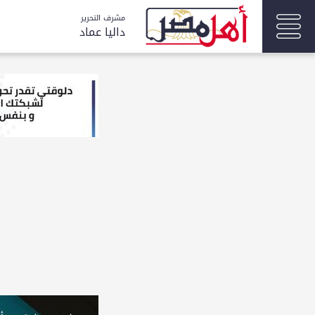
مشرف التحرير
داليا عماد