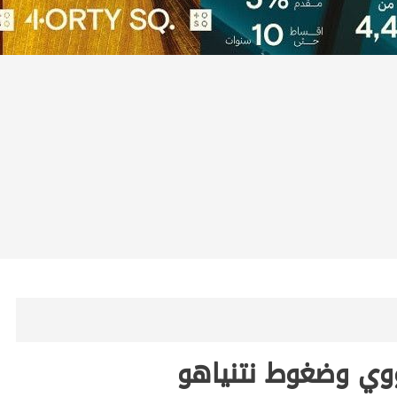
نووي وضغوط نتنياهو