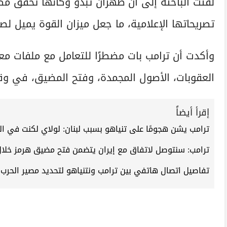
لفتت الباحثة إلى أن طهران تبدو وكأنها تحقق 
تصريحاتها الإعلامية، ما جعل ميزان القوة يميل لصال
وأكدت أن ترامب بات مضطرًا للتعامل مع ملفات م
العقوبات، الأصول المجمدة، وفتح المضيق، في وق
إقرأ أيضاً
ترامب يشن هجومًا على تنياهو بسبب لبنان: لولاي لكنت في ال
ترامب: سنتوصل لاتفاق مع إيران يتضمن فتح مضيق هرمز خلال
تفاصيل اتصال هاتفي بين ترامب ونتنياهو لتحديد مصير الحرب 