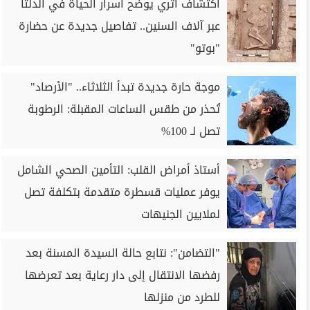
اكتشاف أثري يوضح أسرار الحياة في الدلتا
عبر آلاف السنين.. تفاصيل جديدة عن حضارة
"بوتو"
موجة حارة جديدة تبدأ الثلاثاء.. "الأرصاد"
تُحذر من طقس الساعات المقبلة: الرطوبة
تصل لـ 100%
‎أستاذ أمراض القلب: التأمين الصحي الشامل
يوفر عمليات قسطرة متقدمة بتكلفة تصل
لملايين الجنيهات
"التضامن": نتابع حالة السيدة المسنة بعد
رفضها الانتقال إلى دار رعاية بعد تعرضها
للطرد من منزلها