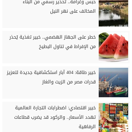
حبس وغرامة.. تحذير رسمي من البناء
المخالف على نهر النيل
خطر على الجهاز الهضمي.. خبير تغذية يُحذر
من الإفراط في تناول البطيخ
خبير طاقة: 404 آبار استكشافية جديدة لتعزيز
قدرات مصر من الزيت والغاز
خبير اقتصادي: اضطرابات التجارة العالمية
تهدد الأسعار.. والركود قد يضرب قطاعات
الرفاهية