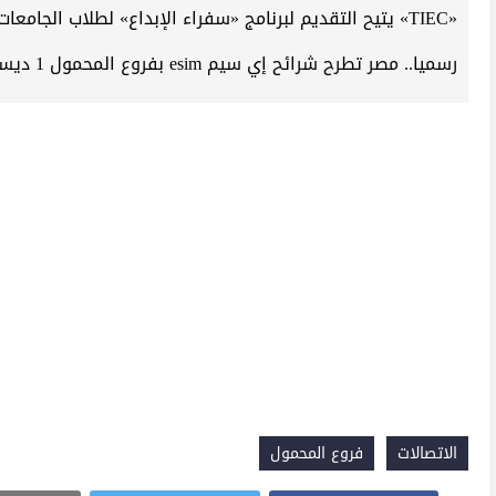
«TIEC» يتيح التقديم لبرنامج «سفراء الإبداع» لطلاب الجامعات والخريجين
رسميا.. مصر تطرح شرائح إي سيم esim بفروع المحمول 1 ديسمبر بـ 270 جنيها
الاتصالات
فروع المحمول