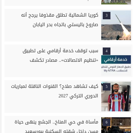
كوريا الشمالية تطلق مقذوفا يرجح أنه
3
صاروخ باليستي باتجاه بحر اليابان
سبب توقف خدمة أرقامي على تطبيق
4
«تنظيم الاتصالات».. مصادر تكشف
كيف تشاهد صلاح؟ القنوات الناقلة لمباريات
5
الدوري التركي 2027
مأساة في حي المناخ.. الجشع ينهى حياة
6
مسن داخل شقته السكنية ببورسعيد