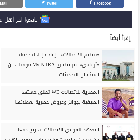
Mail
Twitter
Facebook
تابعوا آخر أهل مصر على 
إقرأ أيضاً
«تنظيم الاتصالات» : إعادة إتاحة خدمة
«أرقامي» عبر تطبيق My NTRA مؤقتا لحين
استكمال التحديثات
المصرية للاتصالات WE تطلق حملتها
الصيفية بجوائز وعروض حصرية لعملائها
المعهد القومي للاتصالات: تخريج دفعة
جديدة من مبادرة “وظيفه تك” لتعزيز جاهزية