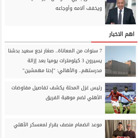
ويخفف آلامه وأوجاعه
اهم الاخبار
7 سنوات من المعاناة.. صغار نجع سعيد بدشنا
يسيرون 3 كيلومترات يوميا بعد إزالة
مدرستهم.. والأهالي: "إحنا مهمشين"
رئيس غزل المحلة يكشف تفاصيل مفاوضات
الأهلي لضم موهبة الفريق
موعد انضمام منصف بقرار لمعسكر الأهلي