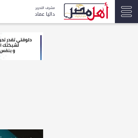
مشرف التحرير
داليا عماد