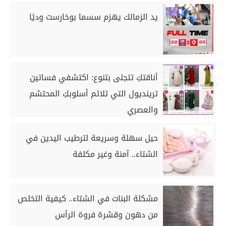
يد الزمالك يهزم سسما بوخارست وديًا
أناقتكِ تتجلى بتنوع: اكتشفي فساتين
ترينديول التي تلائم أسلوبكِ المحتشم
والعصري
حيل سهلة وسريعة لترطيب اليدين في
الشتاء.. آمنة وغير مكلفة
مشكلة البنات في الشتاء.. كيفية التخلص
من دهون وقشرة فروة الرأس