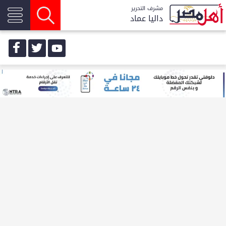
مشرف التحرير
داليا عماد