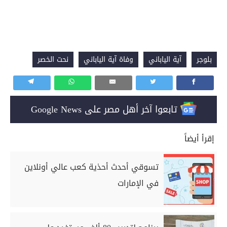
بلوجر
آية الياباني
وفاة آية الياباني
نحت الخصر
تابعوا آخر أهل مصر على Google News
إقرأ أيضاً
تسوقي أحدث أحذية كعب عالي أونلاين
في الإمارات