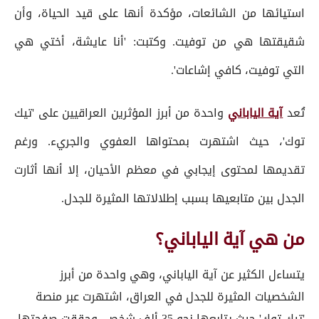
استيائها من الشائعات، مؤكدة أنها على قيد الحياة، وأن
شقيقتها هي من توفيت. وكتبت: 'أنا عايشة، أختي هي
التي توفيت، كافي إشاعات'.
تُعد
آية الياباني
واحدة من أبرز المؤثرين العراقيين على 'تيك
توك'، حيث اشتهرت بمحتواها العفوي والجريء. ورغم
تقديمها لمحتوى إيجابي في معظم الأحيان، إلا أنها أثارت
الجدل بين متابعيها بسبب إطلالاتها المثيرة للجدل.
من هي آية الياباني؟
يتساءل الكثير عن آية الياباني، وهي واحدة من أبرز
الشخصيات المثيرة للجدل في العراق، اشتهرت عبر منصة
'تيك توك' حيث يتابعها نحو 35 ألف شخص، وحققت صفحتها