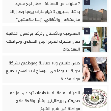
7
7 سنوات من المعاناة.. صغار نجع سعيد
بدشنا يسيرون 3 كيلومترات يوميا بعد إزالة
مدرستهم.. والأهالي: "إحنا مهمشين"
8
السعودية وباكستان وتركيا يوفعون اتفاقية
دفاع مشترك لتعزيز الردع الجماعي ومواجهة
التهديدات
9
حبس طبيبين و10 صيادلة وموظفين بشركة
أدوية 15 يومًا في سوهاج لاتهامهم بتصنيع
مواد مخدرة
10
الهيئة العامة للاستعلامات ترد على مزاعم
صحيفتين بريطانيتين بشأن واقعة علاج
مواطنة في شرم الشيخ