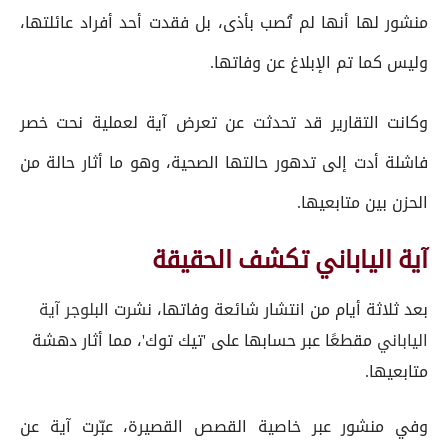
منشور لها أنها لم تُصب بأذى، بل فقدت أحد أفراد عائلتها،
وليس كما تم الإبلاغ عن وفاتها.
وكانت التقارير قد تحدثت عن تعرض آية لعملية نحت خصر
فاشلة أدت إلى تدهور حالتها الصحية، وهو ما أثار حالة من
الحزن بين متابعيها.
آية الياباني تكشف الحقيقة
بعد ثلاثة أيام من انتشار شائعة وفاتها، نشرت ال
بلوجر
آية
الياباني
مقطعًا عبر حسابها على 'تيك توك'، مما أثار دهشة
متابعيها.
وفي منشور عبر خاصية القصص القصيرة، عبّرت آية عن