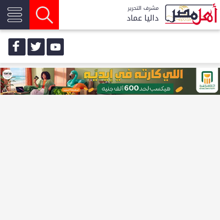
مشرف التحرير
داليا عماد