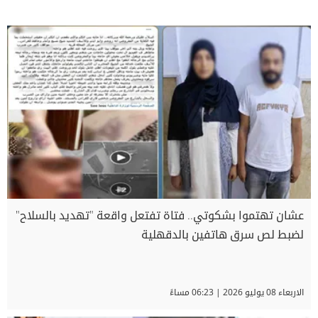
عشان تهتموا بشكوتي.. فتاة تفتعل واقعة "تهديد بالسلاح"
لضبط لص سرق هاتفين بالدقهلية
الاربعاء 08 يوليو 2026 | 06:23 مساءً