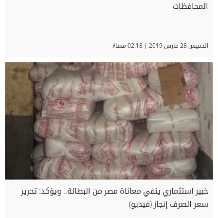
المحافظات
الخميس 28 مارس 2019 | 02:18 مساءً
خبير استثماري ينفي معاناة مصر من البطالة.. ويؤكد: تحرير
سعر الصرف إنجاز (فيديو)