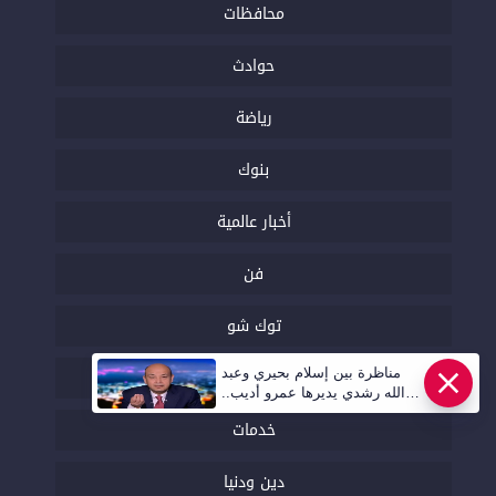
محافظات
حوادث
رياضة
بنوك
أخبار عالمية
فن
توك شو
تحقيقات
مناظرة بين إسلام بحيري وعبد
الله رشدي يديرها عمرو أديب..
قريبا | أهل مصر
خدمات
دين ودنيا