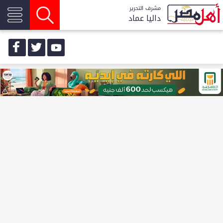
مشرف التحرير
داليا عماد