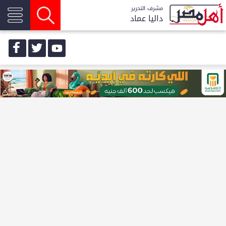
مشرف التحرير
داليا عماد