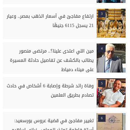
3
ارتفاع مفاجئ في أسعار الذهب بمصر.. وعيار
21 يسجل 6115 جنيهًا
4
مين اللي اعتدى علينا؟.. مرتضى منصور
يطالب بالكشف عن تفاصيل حادثة المسيرة
على ميناء دمياط
5
وفاة رائد شرطة وإصابة 6 أشخاص في حادث
تصادم بطريق العلمين
6
تغيير مفاجئ في قضية عروس بورسعيد:
أسرّة فاطمة تعتذر للمحامي نيازي إبراهيم