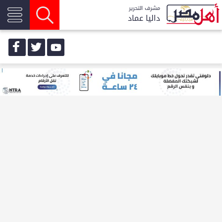
مشرف التحرير
داليا عماد