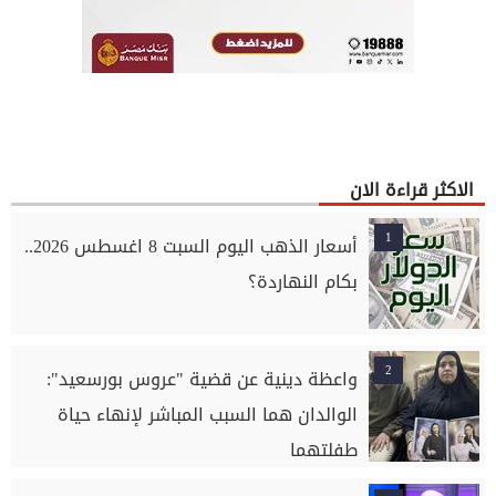
الاكثر قراءة الان
1
أسعار الذهب اليوم السبت 8 اغسطس 2026..
بكام النهاردة؟
2
واعظة دينية عن قضية "عروس بورسعيد":
الوالدان هما السبب المباشر لإنهاء حياة
طفلتهما