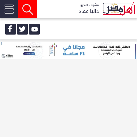
مشرف التحرير
داليا عماد