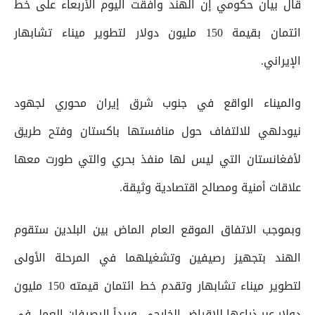
قال بيان حكومي إن الهند وافقت اليوم الأربعاء على خط
ائتمان بقيمة 150 مليون دولار لتطوير ميناء تشابهار
الإيراني.
والميناء الواقع في جنوب شرق إيران محوري لجهود
نيودلهي للالتفاف حول منافستها باكستان وفتح طريق
لأفغانستان التي ليس لها منفذ بحري والتي طورت معها
علاقات أمنية ومصالح اقتصادية وثيقة.
وبموجب الاتفاق الموقع العام الماض بين البلدين ستقوم
الهند بتجهيز رصيفين وتشغيلهما في المرحلة الأولى
لتطوير ميناء تشابهار وتقدم خط ائتمان قيمته 150 مليون
دولار عبر ذراعها للإقراض الخارجي. ويبدأ الرصيفان العمل في