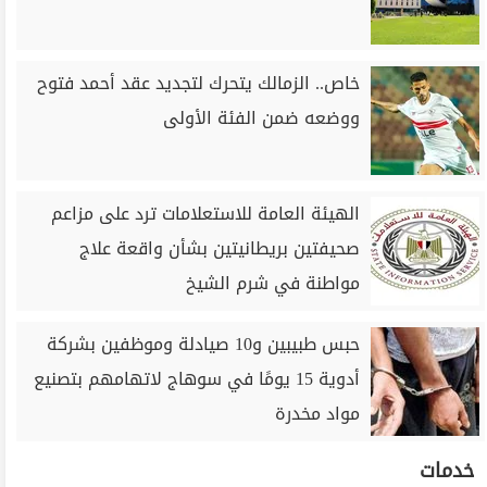
خاص.. الزمالك يتحرك لتجديد عقد أحمد فتوح
ووضعه ضمن الفئة الأولى
الهيئة العامة للاستعلامات ترد على مزاعم
صحيفتين بريطانيتين بشأن واقعة علاج
مواطنة في شرم الشيخ
حبس طبيبين و10 صيادلة وموظفين بشركة
أدوية 15 يومًا في سوهاج لاتهامهم بتصنيع
مواد مخدرة
خدمات