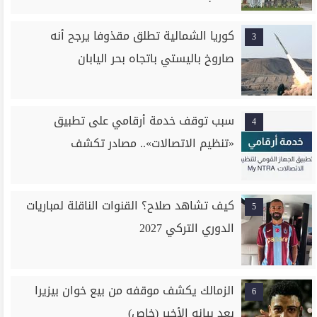
كوريا الشمالية تطلق مقذوفا يرجح أنه
3
صاروخ باليستي باتجاه بحر اليابان
سبب توقف خدمة أرقامي على تطبيق
4
«تنظيم الاتصالات».. مصادر تكشف
كيف تشاهد صلاح؟ القنوات الناقلة لمباريات
5
الدوري التركي 2027
الزمالك يكشف موقفه من بيع خوان بيزيرا
6
بعد بيانه الأخير (خاص)