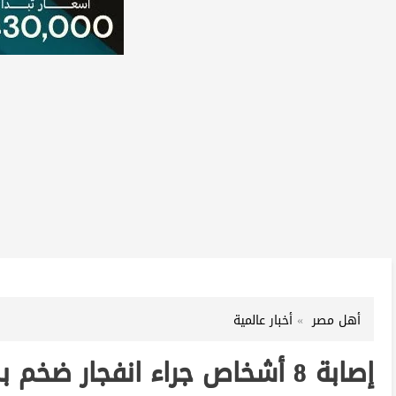
أهل مصر
أخبار عالمية
إصابة 8 أشخاص جراء انفجار ضخم بمحطة وقود في روما