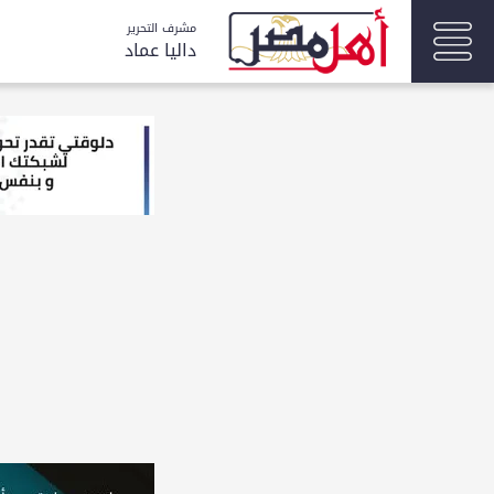
مشرف التحرير
داليا عماد