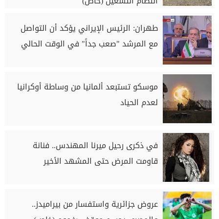
انتظام التشغيل (خاص)
طهران: الرئيس الإيراني يؤكد أن التواصل
مع المرشد "صعب جداً" في الوقت الحالي
موسكو تستبعد ألمانيا من وساطة أوكرانيا
لعدم الحياد
في ذكرى رحيل ميرنا المهندس.. فنانة
قاومت المرض حتى المشهد الأخير
عروض جزائرية واستفسار من بيراميدز..