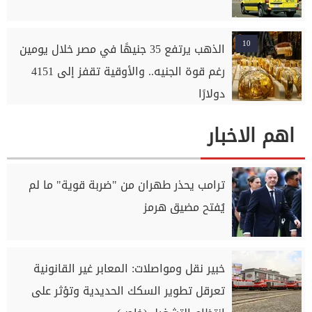
10
الذهب يرتفع 35 جنيهًا في مصر خلال يومين
رغم قوة الجنيه.. والأوقية تقفز إلى 4151
دولارًا
اهم الاخبار
ترامب يحذر طهران من "ضربة قوية" ما لم
يُفتح مضيق هرمز
خبير نقل ومواصلات: المعابر غير القانونية
تعرقل تطوير السكك الحديدية وتؤثر على