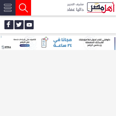
مشرف التحرير
داليا عماد