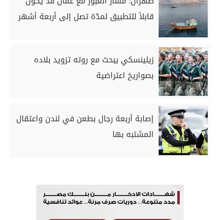
طهران: مسار العبور مع عمان قد يكون
قابلاً للتطبيق لمدّة تصل إلى أربعة أشهر
زيلينسكي يبحث مع روته تزويد بلاده
بصواريخ اعتراضية
إصابة أربعة رجال بطعن في لندن واعتقال
المشتبه بها