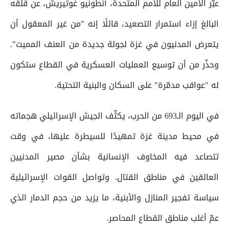
عبّر الأمين العام للأمم المتحدة، أنطونيو غوتيريش، عن قلقه
البالغ إزاء استمرار التصعيد، قائلًا إنه "من غير المعقول أن
يتعرض المدنيون في غزة لجولة جديدة من العنف المميت".
وحذّر من أن توسيع العمليات العسكرية في القطاع ستكون
له "عواقب مدمّرة" على السكان والبنية التحتية.
في اليوم الـ693 من الحرب، يكثّف الجيش الإسرائيلي هجماته
في محيط مدينة غزة تمهيدًا للسيطرة عليها، في وقت
تتصاعد فيه المخاوف الإنسانية بشأن مصير المدنيين
العالقين في مناطق القتال. وتواصل القوات الإسرائيلية
سياسة تفجير المنازل والأبنية، ما يزيد من حجم الدمار الذي
عمّ أغلب مناطق القطاع المحاصر.