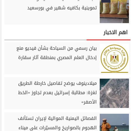
تموينية بكافيه شهير في بورسعيد
اهم الاخبار
بيان رسمي من السياحة بشأن فيديو منع
إدخال العلم المصري بمنطقة آثار سقارة
ميلادينوف يوضح تفاصيل خارطة الطريق
لغزة: مطالبة إسرائيل بعدم تجاوز «الخط
الأصفر»
الفصائل اليمنية الموالية لإيران تستأنف
الهجوم بالصواريخ والمسيّرات على ميناء