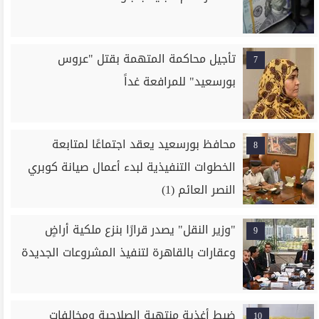
تأجيل محاكمة المتهمة بقتل "عروس
7
بورسعيد" للمرافعة غداً
محافظ بورسعيد يعقد اجتماعًا لمتابعة
8
الخطوات التنفيذية لبدء أعمال صيانة كوبري
النصر العائم (1)
"وزير النقل" يصدر قرارًا بنزع ملكية أراضٍ
9
وعقارات بالقاهرة لتنفيذ المشروعات الجديدة
ضبط أغذية منتهية الصلاحية ومخالفات
10