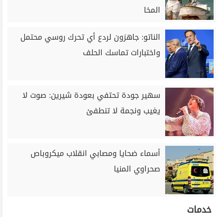
المخا
الناتو: جاهزون لردع أي تحرك روسي محتمل
واختبارات تماسك الحلف
سهير جودة تحتفي بعودة شيرين: صوت لا
يغيب ونجمة لا تنطفئ
أسماء ضحايا ومصابي انقلاب ميكروباص
صحراوي المنيا
خدمات