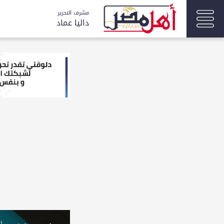
مشرف التحرير
داليا عماد