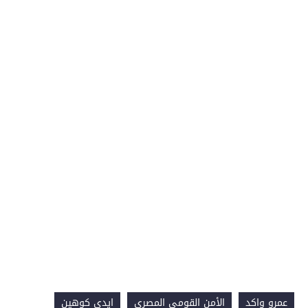
عمرو واكد
الأمن القومي المصري
ايدي كوهين