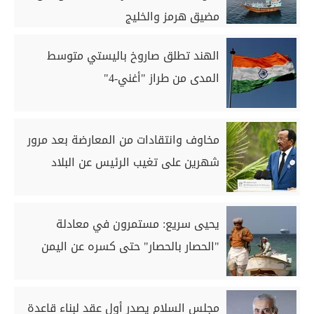
مضيق هرمز والخليج
الهند تطلق صاروخ باليستي متوسط
المدى من طراز "أغني-4"
مخاوف وانتقادات من المعارضة بعد مرور
شهرين على تغيب الرئيس عن البلاد
يحيى سريع: مستمرون في معادلة
"الحصار بالحصار" حتى كسره عن اليمن
مجلس السلام يصدر أول عقد لبناء قاعدة