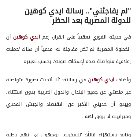
"لم يفاجئني".. رسالة ايدي كوهين
للدولة المصرية بعد الحظر
في حديثه الفوري تعقيباً على القرار، زعم
ايدي كوهين
أن
الخطوة المصرية لم تكن مفاجئة له، مدعياً أن هناك 'حملات
إعلامية متواصلة ضده لإسكات صوته'، بحسب تعبيره.
وأضاف
ايدي كوهين
في رسالته: 'أنا أتحدث بصورة متواصلة
عبر منصتي عن جميع البلدان والدول العربية بدون استثناء،
ويبدو أن حديثي الأخير عن الاقتصاد والجيش المصري
وميزانيته لا يروق لهم'.
وتابع باستهزاء قائلًا: 'للسخرية.. يوجهون لي تهم باطلة