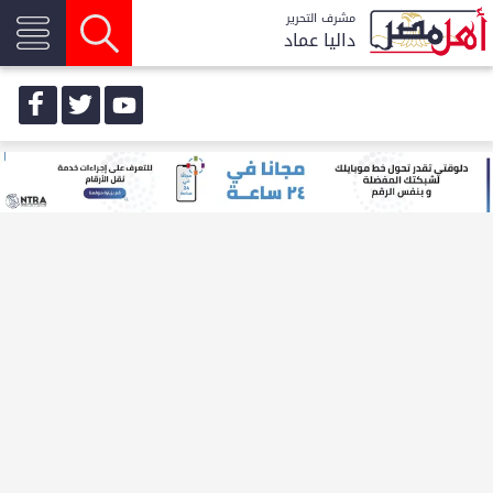
مشرف التحرير
داليا عماد