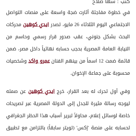
كتب :
سها صلاح
في خطوة مفاجئة أثارت ضجة واسعة على منصات التواصل
الاجتماعي اليوم الثلاثاء 26 مايو، تصدر
ايدي كوهين
محركات
البحث بشكل جنوني، عقب صدور قرار رسمي وحاسم من
النيابة العامة المصرية بحجب حسابه نهائياً داخل مصر، ضمن
قائمة ضمت 12 اسماً من بينهم الفنان
عمرو واكد
وشخصيات
محسوبة على جماعة الإخوان.
وفي أول تحرك له بعد القرار، خرج
ايدي كوهين
عن صمته
ليوجه رسالة مثيرة للجدل إلى الدولة المصرية عبر تصريحات
خاصة لوسائل إعلام، محاولاً تبرير أسباب هذا الحظر الجغرافي
لحسابه على منصة 'إكس' (تويتر سابقاً) بالتزامن مع تطبيق