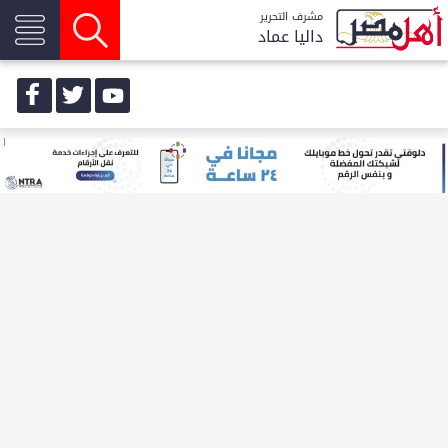
مشرف التحرير
داليا عماد