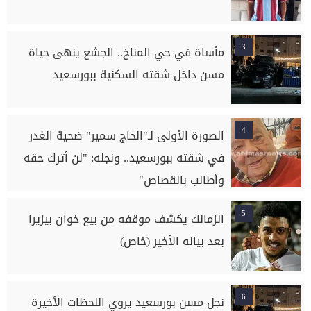
3
مأساة في حي المناخ.. الجشع ينهى حياة
مسن داخل شقته السكنية ببورسعيد
4
الصورة الأولى لـ"الحاج سمير" ضحية الغدر
في شقته ببورسعيد.. ونجله: "لن أترك حقه
وأطالب بالقصاص"
5
الزمالك يكشف موقفه من بيع خوان بيزيرا
بعد بيانه الأخير (خاص)
6
نجل مسن بورسعيد يروي اللحظات الأخيرة