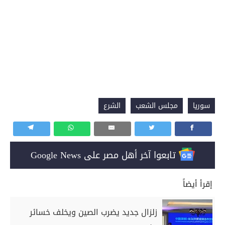
سوريا
مجلس الشعب
الشرع
تابعوا آخر أهل مصر على Google News
إقرأ أيضاً
زلزال جديد يضرب الصين ويخلف خسائر