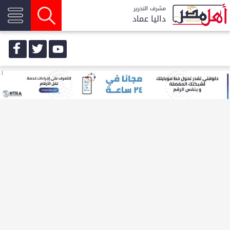
مشرف التحرير
داليا عماد