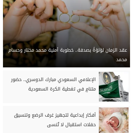
عقد الزمان لؤلؤةً بصدفة.. خطوبة أمنية محمد مختار وحسام
محمد
الإعلامي السعودي مبارك الدوسري.. حضور
متنامٍ في تغطية الكرة السعودية
أفكار إبداعية لتجهيز غرف الرضع وتنسيق
حفلات استقبال لا تُنسى