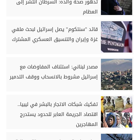
تدهور صحة والده: السرطان انتشر إلى
العظام
قائد "سنتكوم" يصل إسرائيل لبحث ملفي
غزة وإيران والتنسيق العسكري المشترك
مصدر لبناني: استئناف المفاوضات مع
إسرائيل مشروط بالانسحاب ووقف التدمير
تفكيك شبكات الاتجار بالبشر في ليبيا..
اقتصاد الجريمة العابر للحدود يستدرج
المهاجرين