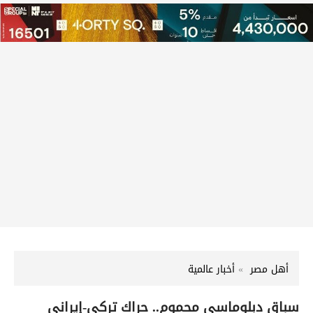
أهل مصر
أخبار عالمية
سباق دبلوماسي محموم.. حراك تركي-إيراني