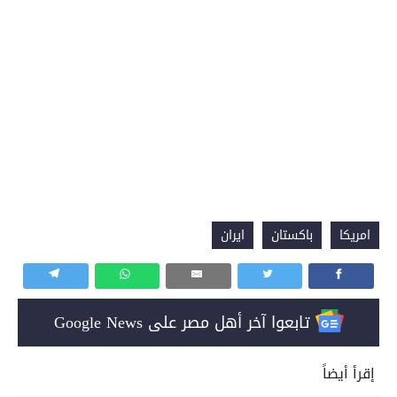
امريكا
باكستان
ايران
تابعوا آخر أهل مصر على Google News
إقرأ أيضاً