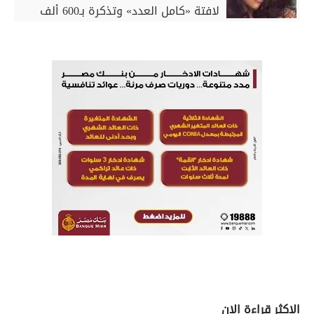
لافتة «كامل العدد» وتذكرة بـ600 ألف
جنيه
الاكثر قراءة الان