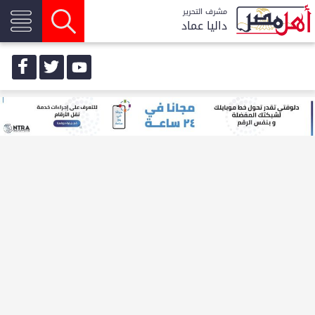
مشرف التحرير
داليا عماد