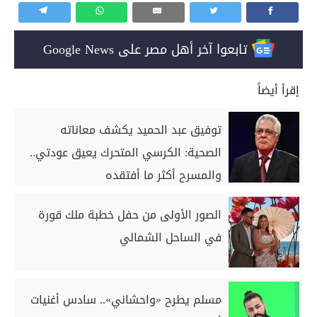
تابعوا آخر أهل مصر على Google News
إقرأ أيضاً
توفيق عبد الحميد يكشف معاناته
الصحية: الكرسي المتحرك يعيق عودتي..
والمسرح أكثر ما أفتقده
الصور الأولى من حفل خطبة ملك قورة
في الساحل الشمالي
مسلم يطرح «واحشاني».. سادس أغنيات