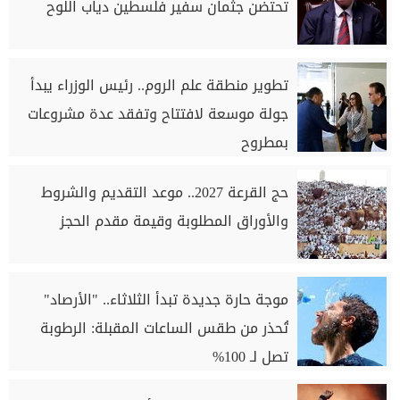
تحتضن جثمان سفير فلسطين دياب اللوح
تطوير منطقة علم الروم.. رئيس الوزراء يبدأ
جولة موسعة لافتتاح وتفقد عدة مشروعات
بمطروح
حج القرعة 2027.. موعد التقديم والشروط
والأوراق المطلوبة وقيمة مقدم الحجز
موجة حارة جديدة تبدأ الثلاثاء.. "الأرصاد"
تُحذر من طقس الساعات المقبلة: الرطوبة
تصل لـ 100%