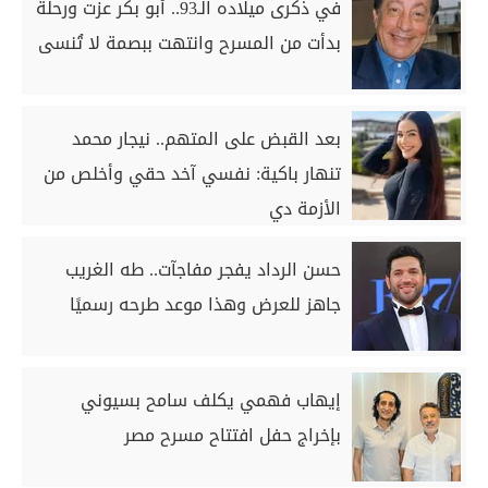
في ذكرى ميلاده الـ93.. أبو بكر عزت ورحلة
بدأت من المسرح وانتهت ببصمة لا تُنسى
بعد القبض على المتهم.. نيجار محمد
تنهار باكية: نفسي آخد حقي وأخلص من
الأزمة دي
حسن الرداد يفجر مفاجآت.. طه الغريب
جاهز للعرض وهذا موعد طرحه رسميًا
إيهاب فهمي يكلف سامح بسيوني
بإخراج حفل افتتاح مسرح مصر