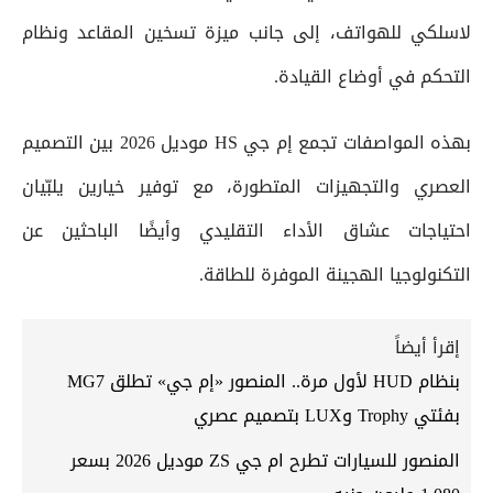
لاسلكي للهواتف، إلى جانب ميزة تسخين المقاعد ونظام
التحكم في أوضاع القيادة.
بهذه المواصفات تجمع إم جي HS موديل 2026 بين التصميم
العصري والتجهيزات المتطورة، مع توفير خيارين يلبّيان
احتياجات عشاق الأداء التقليدي وأيضًا الباحثين عن
التكنولوجيا الهجينة الموفرة للطاقة.
إقرأ أيضاً
بنظام HUD لأول مرة.. المنصور «إم جي» تطلق MG7
بفئتي Trophy وLUX بتصميم عصري
المنصور للسيارات تطرح ام جي ZS موديل 2026 بسعر