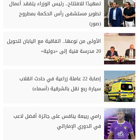
تمهيدًا للافتتاح.. رئيس الوزراء يتفقد أعمال
تطوير مستشفى رأس الحكمة بمطروح
(صور)
الأولى من نوعها.. اتفاقية مع اليابان لتحويل
20 مدرسة فنية إلى «دولية»
إصابة 22 عاملة زراعية في حادث انقلاب
سيارة ربع نقل بالشرقية (أسماء)
رامي ربيعة ينافس على جائزة أفضل لاعب
في الدوري الإماراتي