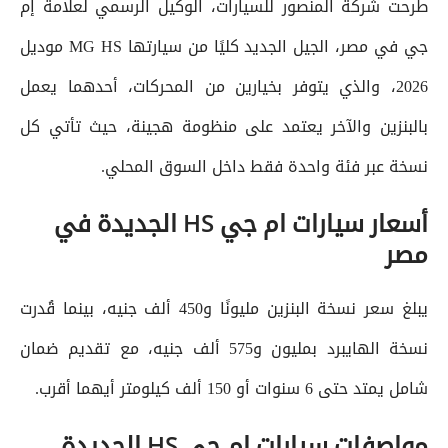
طرحت شركة المنصور للسيارات، الوكيل الرسمي لعلامة إم
جي في مصر، الجيل الجديد كليًا من سيارتها MG HS موديل
2026، والذي يتوفر بخيارين من المحركات، أحدهما يعمل
بالبنزين والآخر يعتمد على منظومة هجينة، حيث تأتي كل
نسخة عبر فئة واحدة فقط داخل السوق المحلي.
أسعار سيارات ام جي HS الجديدة في
مصر
يبلغ سعر نسخة البنزين مليونًا و450 ألف جنيه، بينما قُدرت
نسخة الهايبرد بمليون و575 ألف جنيه، مع تقديم ضمان
شامل يمتد حتى 6 سنوات أو 150 ألف كيلومتر أيهما أقرب.
مواصفات سيارات ام جي HS الجديدة