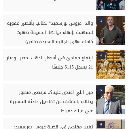
3
والد "عروس بورسعيد" يطالب بأقصى عقوبة
للمتهمة بإنهاء حياتها: الحقيقة ظهرت
كاملة وهي الجانية الوحيدة (خاص)
4
ارتفاع مفاجئ في أسعار الذهب بمصر.. وعيار
21 يسجل 6115 جنيهًا
5
مين اللي اعتدى علينا؟.. مرتضى منصور
يطالب بالكشف عن تفاصيل حادثة المسيرة
على ميناء دمياط
6
تغيير مفاجئ في قضية عروس بورسعيد: