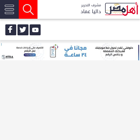
مشرف التحرير
داليا عماد