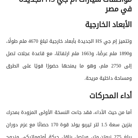
في مصر
الأبعاد الخارجية
وتتميز إم جي HS الجديدة بأبعاد خارجية تبلغ 4670 ملم طولًا،
و1890 ملم عرضًا، و1663 ملم ارتفاعًا، مع قاعدة عجلات تصل
إلى 2750 ملم، وهو ما يمنحها حضورًا قويًا على الطرق
ومساحة داخلية مريحة.
أداء المحركات
أما من حيث الأداء، فقد جاءت النسخة الأولى المزودة بمحرك
بنزين سعة 1.5 لتر تيربو يولد قوة 170 حصانًا مع عزم دوران
يبلغ 275 نيوتن.متر، ويتصل بناقل حركة أوتوماتيكي مزدوج