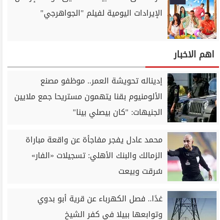
الإيرادات اليومية لفيلم "الجواهرجي"
اهم الاخبار
إديناله تحويشة العمر.. موظفو مصنع
الألومنيوم بقنا يتهمون مستريحا جمع ملايين
الجنيهات: "كان بيصلي بينا"
محمد عادل يفجر مفاجأة عن واقعة مباراة
الزمالك والبنك الأهلي: تسجيلات «الفار»
سُرقت وبيعت
غدًا.. فصل الكهرباء عن قرية أبو بدوي
وتوابعها ببيلا في كفر الشيخ