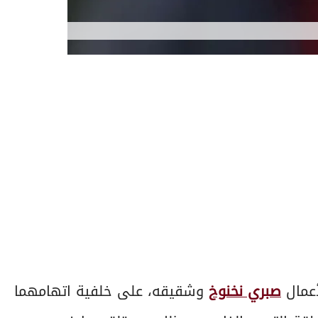
أعمال
صبري نخنوخ
وشقيقه، على خلفية اتهامهما