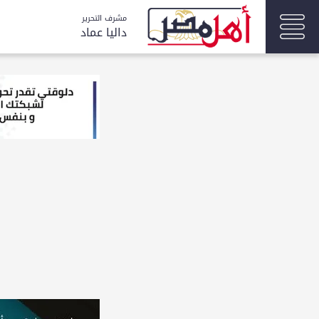
مشرف التحرير
داليا عماد