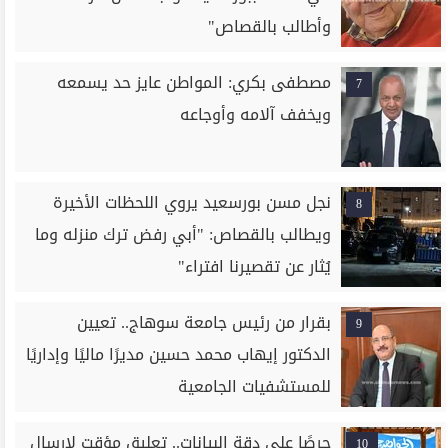
وأطالب بالقصاص"
مصطفى بكري: المواطن عايز حد يسمعه
7
ويخفف آلامه وأوجاعه
نجل مسن بورسعيد يروي اللحظات الأخيرة
8
ويطالب بالقصاص: "أبي رفض ترك منزله وما
يُثار عن تقصيرنا افتراء"
بقرار من رئيس جامعة سوهاج.. تعيين
9
الدكتور إيهاب محمد حسين مديرًا ماليًا وإداريًا
للمستشفيات الجامعية
حرصًا على دقة البيانات.. تعليق مؤقت لإرسال
10