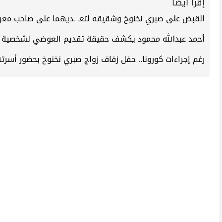
إقرأ أيضاً
القبض على صبري نخنوخ وشقيقه لتعـ ـديهما على صاحب معر
أحمد عبدالله محمود يكشف حقيقة تقديم العوضي لشخصية ن
رغم إجراءات كورونا.. حفل زفاف زواج صبري نخنوخ بحضور أسرت