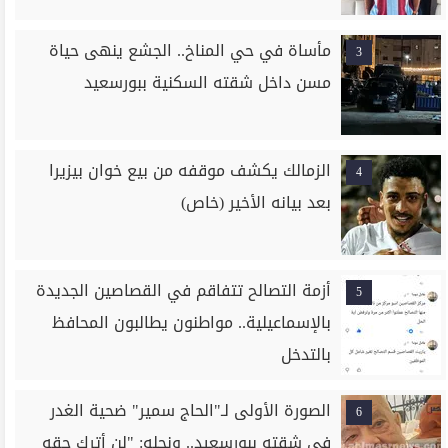
مأساة في حي المناخ.. الجشع ينهى حياة
3
مسن داخل شقته السكنية ببورسعيد
الزمالك يكشف موقفه من بيع خوان بيزيرا
4
بعد بيانه الأخير (خاص)
أزمة التصالح تتفاقم في القصاصين الجديدة
5
بالإسماعيلية.. مواطنون يطالبون المحافظ
بالتدخل
الصورة الأولى لـ"الحاج سمير" ضحية الغدر
6
في شقته ببورسعيد.. ونجله: "لن أترك حقه