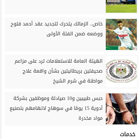
خاص.. الزمالك يتحرك لتجديد عقد أحمد فتوح
ووضعه ضمن الفئة الأولى
الهيئة العامة للاستعلامات ترد على مزاعم
صحيفتين بريطانيتين بشأن واقعة علاج
مواطنة في شرم الشيخ
حبس طبيبين و10 صيادلة وموظفين بشركة
أدوية 15 يومًا في سوهاج لاتهامهم بتصنيع
مواد مخدرة
خدمات