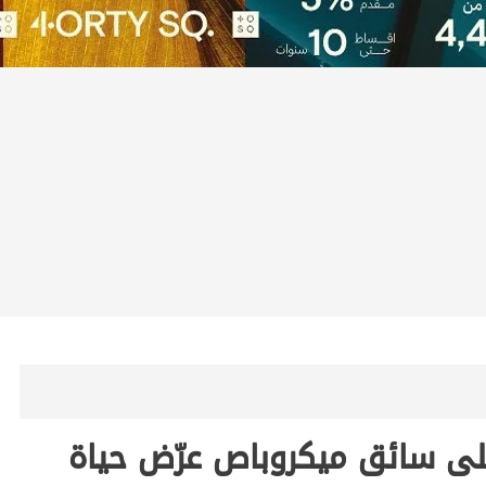
على سائق ميكروباص عرّض حياة