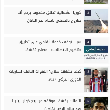
كوريا الشمالية تطلق مقذوفا يرجح أنه
3
صاروخ باليستي باتجاه بحر اليابان
سبب توقف خدمة أرقامي على تطبيق
4
«تنظيم الاتصالات».. مصادر تكشف
كيف تشاهد صلاح؟ القنوات الناقلة لمباريات
5
الدوري التركي 2027
الزمالك يكشف موقفه من بيع خوان بيزيرا
6
بعد بيانه الأخير (خاص)