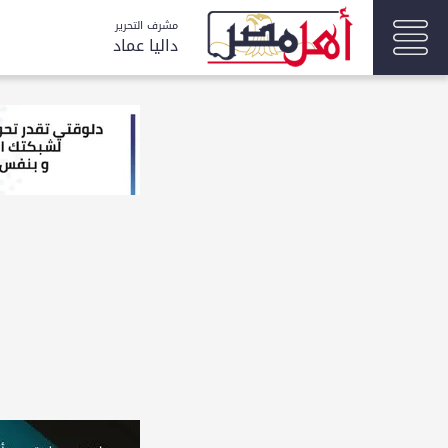
مشرف التحرير
داليا عماد