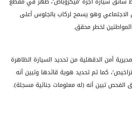
ط سائق سيارة أجرة 'ميكروباص'، ظهر في مقطع
 الاجتماعي وهو يسمح لركاب بالجلوس أعلى
المواطنين لخطر محقق.
مديرية أمن الدقهلية من تحديد السيارة الظاهرة
راخيص'، كما تم تحديد هوية قائدها وتبين أنه
 الفحص تبين أنه (له معلومات جنائية مسجلة).