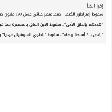
إقرأ أيضاً
سقوط إمبراطور الكيف.. ضبط عنصر جنائي غسل 190 مليون جنيه من تجارة السموم
"هددهم بإلحاق الأذى".. سقوط الابن العاق بالمعصرة بعد في
"رقص بـ 5 أسلحة بيضاء".. سقوط "بلطجي السوشيال ميديا" ببني سويف بتهمة استعراض القوة من أجل الأرباح