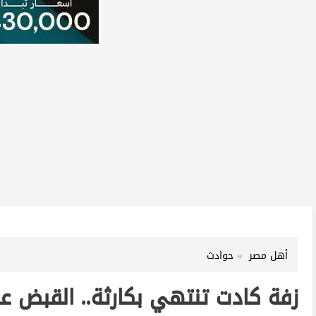
أهل مصر
حوادث
زفة كادت تنتهي بكارثة.. القبض 