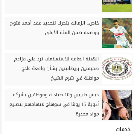
خاص.. الزمالك يتحرك لتجديد عقد أحمد فتوح
ووضعه ضمن الفئة الأولى
الهيئة العامة للاستعلامات ترد على مزاعم
صحيفتين بريطانيتين بشأن واقعة علاج
مواطنة في شرم الشيخ
حبس طبيبين و10 صيادلة وموظفين بشركة
أدوية 15 يومًا في سوهاج لاتهامهم بتصنيع
مواد مخدرة
خدمات