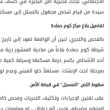
الاجتماعي، نجحت مديرية أمن البحيرة في كشف 
سيدة من قيام شخص مجهول بالتسلل إلى مسكنه
تفاصيل بلاغ مركز كوم حمادة
شرطة كوم حمادة بلاغاً من صاحبة المنشور (ربة منز
أحد الأشخاص بكسر حرمة مسكنها وسرقة كمية من ا
بمرحلة 'تحت الإنشاء'، مستغلاً خلو المبنى وعدم تو
سقوط اللص "المسجل" في قبضة الأمن
عقب تقنين الإجراءات وتكثيف التحريات وفحص كامي
المتهم وضبطه، وتبين أنه (عاطل - له معلومات جن