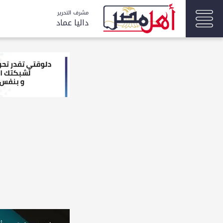
مشرف التحرير
داليا عماد