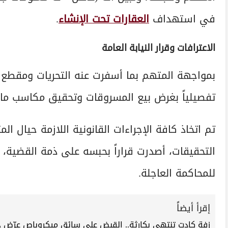
في استهداف
العقارات تحت الإنشاء
.
الاعترافات وقرار النيابة العامة
بمواجهة المتهم بما أسفرت عنه التحريات ومقطع الف
تفصيلياً بغرض بيع المسروقات وتحقيق مكاسب مال
تم اتخاذ كافة الإجراءات القانونية اللازمة حيال ال
التحقيقات، أصدرت قراراً بحبسه على ذمة القضية، و
للمحاكمة العاجلة.
إقرأ أيضاً
زفة كادت تنتهي بكارثة.. القبض على سائق ميكروباص عرّض حي