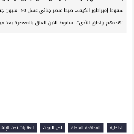
سقوط إمبراطور الكيف.. ضبط عنصر جنائي غسل 190 مليون جنيه من تجارة السموم
"هددهم بإلحاق الأذى".. سقوط الابن العاق بالمعصرة بعد في
الداخلية
المحاكمة العاجلة
لص البيوت
العقارات تحت الإنشا