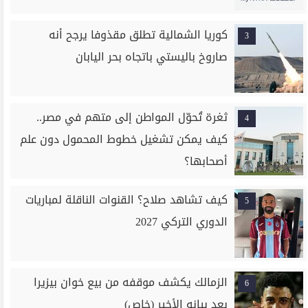
كوريا الشمالية تطلق مقذوفا يرجح أنه
3
صاروخ باليستي باتجاه بحر اليابان
ثغرة تُحوّل المواطن إلى متهم في مصر..
4
كيف يمكن تشغيل خطوط المحمول دون علم
أصحابها؟
كيف تشاهد صلاح؟ القنوات الناقلة لمباريات
5
الدوري التركي 2027
الزمالك يكشف موقفه من بيع خوان بيزيرا
6
بعد بيانه الأخير (خاص)