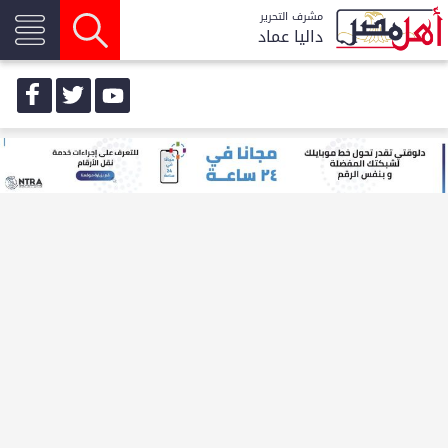
مشرف التحرير
داليا عماد