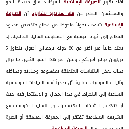
أفاد تقرير '
الصيرفة الإسلامية
للشركات: آفاق جديدة للنمو
والاستثمار'، الصادر عن
بنك ستاندرد تشارترد
أن
الصيرفة
الإسلامية
شهدت تحولاً ملحوظاً من قطاع متخصص محدود
النطاق إلى ركيزة رئيسية في المنظومة المالية العالمية، إذ
تمتد حالياً عبر أكثر من 80 دولة بإجمالي أصول تتجاوز 5
تريليون دولار أمريكي، ولكن رغم هذا النمو الكبير، ما تزال
هناك بعض الالتباسات المتعلقة بمفهومه ومبادئه وهياكله
وآلياته السوقية، مما يشكّل تحدياً أمام القيادات المؤسسية
الساعية إلى الانخراط في هذا المجال أو الاستثمار فيه، حيث
أن 65% من الشركات المهتمة بالحلول المالية المتوافقة مع
الشريعة الإسلامية تفتقر إلى المعرفة المسبقة أو الخبرة
العملية في مجال
الصيرفة الإسلامية
.