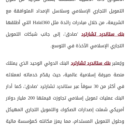
التمويل التجاري الإسلامي وسلاسل الإمداد المتوافقة مع
الشريعة، من خلال مبادرات رائدة مثل Halal360 التي أطلقها
بنك ستاندرد تشارترد
'صادق'، إلى جانب شبكات التمويل
التجاري الإسلامي الآخذة في التوسع.
ويُعتبر
بنك ستاندرد تشارترد
البنك الدولي الوحيد الذي يمتلك
منصة صيرفة إسلامية عالمية، حيث يقدّم خدماته لعملائه
في أكثر من 30 سوقاً عبر ستاندرد تشارترد 'صادق'، كما أدار
البنك عمليات تمويل إسلامي تجاوزت قيمتها 200 مليار دولار
أمريكي شملت إصدارات الصكوك والتمويل التجاري المهيكل
وحلول التمويل المستدام، مما يعزز مكانته كمؤسسة مالية