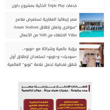
خدمات Triple Play الذكية بمشروع داون
تاون بمدينة العلمين الجديدة
مصر إيطاليا العقارية تستعرض ملامح
“سولارى وتعلن إطلاق Amare Seafront
Villas الانتهاء من 90% من الأعمال
الخرسانية للكبائن
برؤية عالمية وشراكة مع «نوبو»..
«سوديك» و«نوبو» تستعدان لإطلاق أول
شقق فندقية تحمل علامة "نوبو" العالمية
في مصر ضمن مشروع «أوجامي» خلال
أيام