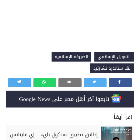
التمويل الإسلامي
الصيرفة الإسلامية
بنك ستاندرد تشارترد
تابعوا آخر أهل مصر على Google News
إقرأ أيضاً
إطلاق تطبيق «سكول باي» .. إي فاينانس