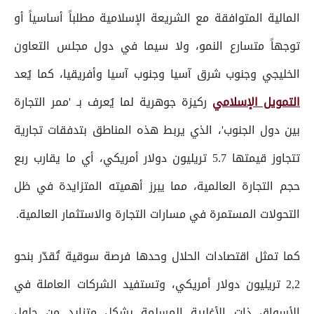
المالية المتوافقة مع الشريعة الإسلامية مطلباً أساسياً أو
توجهاً متسارع النمو، ولا سيما في دول مجلس التعاون
الخليجي وجنوب شرق آسيا وجنوب آسيا وأفريقيا، كما يُعد
التمويل الإسلامي
ركيزة جوهرية لما يُعرف بـ 'ممر التجارة
بين دول الجنوب'، الذي يربط هذه المناطق بتدفقات تجارية
تتجاوز قيمتها 5.7 تريليون دولار أمريكي، أي ما يقارب ربع
حجم التجارة العالمية، مما يبرز أهميته المتزايدة في ظل
التحولات المستمرة في مسارات التجارة والاستثمار العالمية.
كما تمثل اقتصادات الحلال وحدها فرصة سوقية تُقدّر بنحو
2,2 تريليون دولار أمريكي، وتستفيد الشركات العاملة في
الأسواق ذات الأغلبية المسلمة بشكل متزايد من حلول