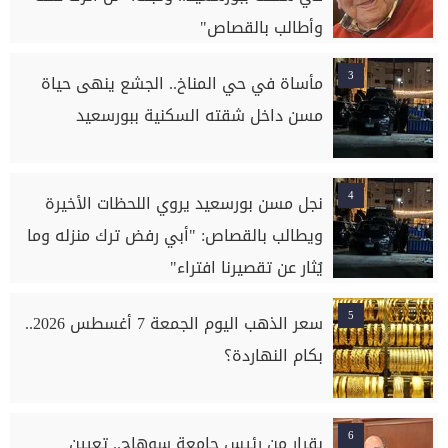
وأطالب بالقصاص"
3
مأساة في حي المناخ.. الجشع ينهى حياة
مسن داخل شقته السكنية ببورسعيد
4
نجل مسن بورسعيد يروي اللحظات الأخيرة
ويطالب بالقصاص: "أبي رفض ترك منزله وما
يُثار عن تقصيرنا افتراء"
5
سعر الذهب اليوم الجمعة 7 أغسطس 2026..
بكام النهاردة؟
6
بقرار من رئيس جامعة سوهاج.. تعيين