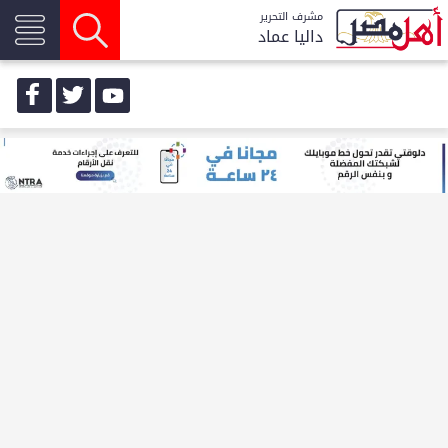
مشرف التحرير
داليا عماد