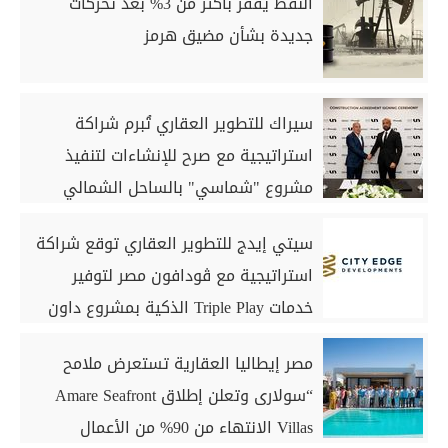
النفط يقفز بأكثر من 3% بعد تحركات
جديدة بشأن مضيق هرمز
سيراك للتطوير العقاري تُبرم شراكة
استراتيجية مع صرح للإنشاءات لتنفيذ
مشروع "شماسي" بالساحل الشمالي
سيتي إيدج للتطوير العقاري توقع شراكة
استراتيجية مع ڤودافون مصر لتوفير
خدمات Triple Play الذكية بمشروع داون
تاون بمدينة العلمين الجديدة
مصر إيطاليا العقارية تستعرض ملامح
“سولارى وتعلن إطلاق Amare Seafront
Villas الانتهاء من 90% من الأعمال