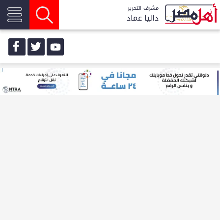
مشرف التحرير
داليا عماد