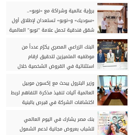
الخرسانية للكبائن
برؤية عالمية وشراكة مع «نوبو»..
«سوديك» و«نوبو» تستعدان لإطلاق أول
شقق فندقية تحمل علامة "نوبو" العالمية
في مصر ضمن مشروع «أوجامي» خلال
البنك الزراعي المصري يكرّم عدداً من
أيام
موظفيه المتميزين لتحقيق ارقام
استثنائية في القروض الشخصية خلال
الربع الأول من 2026
وزير البترول يبحث مع إكسون موبيل
العالمية آليات تنفيذ مذكرة التفاهم لربط
اكتشافات الشركة في قبرص بالبنية
التحتية المصرية
بنك مصر يشارك في اليوم العالمي
للشباب بعروض مجانية لدعم الشمول