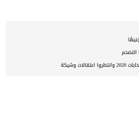
 التضخم
ات وشيكة