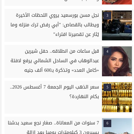
نجل مسن بورسعيد يروي اللحظات الأخيرة
3
ويطالب بالقصاص: "أبي رفض ترك منزله وما
يُثار عن تقصيرنا افتراء"
قبل ساعات من انطلاقه.. حفل شيرين
4
عبدالوهاب في الساحل الشمالي يرفع لافتة
«كامل العدد» وتذكرة بـ600 ألف جنيه
سعر الذهب اليوم الجمعة 7 أغسطس 2026..
5
بكام النهاردة؟
7 سنوات من المعاناة.. صغار نجع سعيد بدشنا
6
يسيرون 3 كيلومترات يوميا بعد إزالة