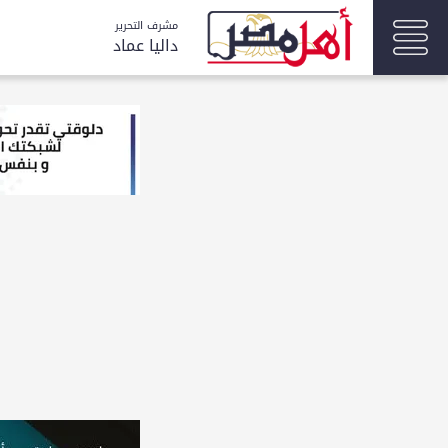
مشرف التحرير
داليا عماد