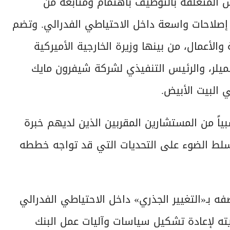
 المتعلقة بالتوظيف باهتمام ومتابعة من
إصلاحات واسعة داخل الاحتياطي الفدرالي. وتضم
أعمال، من بينها وزيرة الخارجية الأميركية
نميلر، والرئيس التنفيذي لشركة شيفرون مايك
البيت الأبيض.
بياً من المستشارين المقربين الذين لديهم خبرة
يسلط الضوء على التحديات التي قد تواجه خططه
عام 2025 أن تنفيذ ما وصفه بـ«التغيير الجذري» داخل الاحتياطي الفدرالي
ه لإعادة تشكيل سياسات وآليات عمل البنك