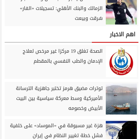
الزمالك والبنك الأهلي: تسجيلات «الفار»
سُرقت وبيعت
اهم الاخبار
الصحة تغلق 19 مركزا غير مرخص لعلاج
الإدمان والطب النفسي بالمقطم
توترات مضيق هرمز تختبر جاهزية الترسانة
الأميركية وسط معركة سياسية بين البيت
الأبيض وخصومه
هزة غير مسبوقة في «الموساد» على خلفية
فشل خطة تغيير النظام في إيران