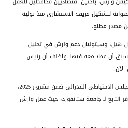
كيفن وارش، باحثين اقتصاديين محافظين للعمل
واته لتشكيل فريقه الاستشاري منذ توليه
ن مصدر مطلع.
يال هيل، وسيتوليان دعم وارش في تحليل
سبق أن عملا معه فيها. وأضاف أن رئيس
الآن.
ويُعرف وينفري بمشاركته في إعداد فصل خاص بمجلس الاحتياطي الفدرالي ضمن مشروع 2025،
التابع لـ جامعة ستانفورد، حيث عمل وارش