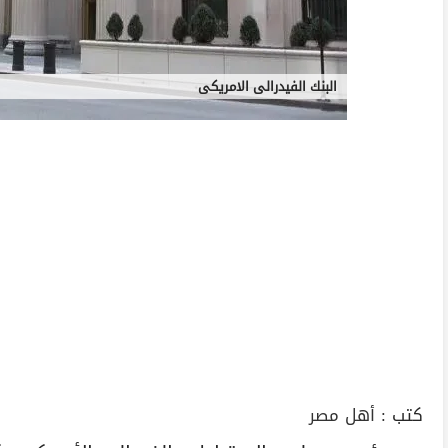
البنك الفيدرالى الامريكى
كتب :
أهل مصر