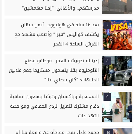
مدرستهم.. والأهالي: "إحنا مهمشين"
بعد 16 سنة في هوليوود.. أيمن سمّان
7
يكشف كواليس "فيزا" وأصعب مشهد مع
القرش الساعة 4 الفجر
إديناله تحويشة العمر.. موظفو مصنع
8
الألومنيوم بقنا يتهمون مستريحا جمع ملايين
الجنيهات: "كان بيصلي بينا"
السعودية وباكستان وتركيا يوفعون اتفاقية
9
دفاع مشترك لتعزيز الردع الجماعي ومواجهة
التهديدات
محمد عادل يفجر مفاجأة عن واقعة مباراة
10