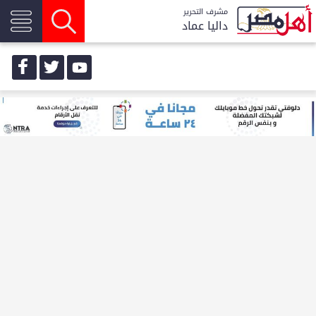
مشرف التحرير
داليا عماد