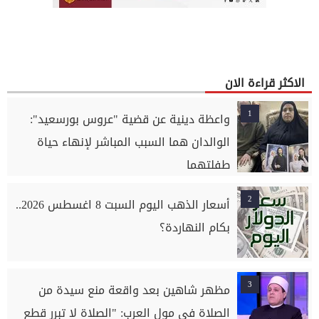
الاكثر قراءة الان
1
واعظة دينية عن قضية "عروس بورسعيد":
الوالدان هما السبب المباشر لإنهاء حياة
طفلتهما
2
أسعار الذهب اليوم السبت 8 اغسطس 2026..
بكام النهاردة؟
3
مظهر شاهين بعد واقعة منع سيدة من
الصلاة في مول العرب: "الصلاة لا تبرر قطع