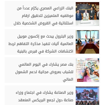
في مصر ضمن مشروع «أوجامي» خلال
البنك الزراعي المصري يكرّم عدداً من
أيام
موظفيه المتميزين لتحقيق ارقام
استثنائية في القروض الشخصية خلال
الربع الأول من 2026
وزير البترول يبحث مع إكسون موبيل
العالمية آليات تنفيذ مذكرة التفاهم لربط
اكتشافات الشركة في قبرص بالبنية
التحتية المصرية
بنك مصر يشارك في اليوم العالمي
للشباب بعروض مجانية لدعم الشمول
المالي
وزير الصناعة يشارك في اجتماع وزراء
صناعة دول تجمع البريكس المنعقد