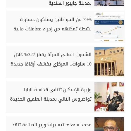
بمدينة جايبور الهندية
79% من المواطنين يمتلكون حسابات
نشطة تمكنهم من إجراء معاملات مالية
الشمول المالي للمرأة يقفز 327% خلال
10 سنوات.. المركزي يكشف أرقامًا جديدة
وزيرة الإسكان تلتقي قداسة البابا
تواضروس الثاني بمدينة العلمين الجديدة
محمد سعده: تيسيرات وزير الصناعة تنقذ