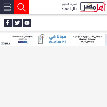
مشرف التحرير
داليا عماد