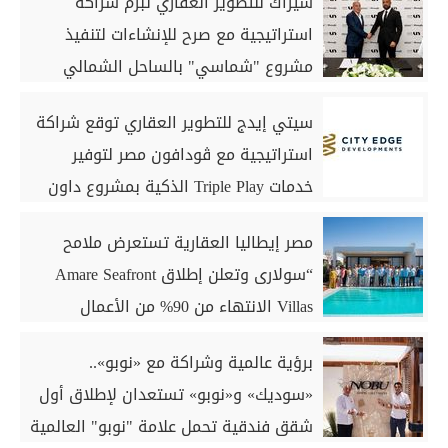
سيراك للتطوير العقاري تُبرم شراكة
استراتيجية مع صرح للإنشاءات لتنفيذ
مشروع "شماسي" بالساحل الشمالي
سيتي إيدج للتطوير العقاري توقع شراكة
استراتيجية مع ڤودافون مصر لتوفير
خدمات Triple Play الذكية بمشروع داون
تاون بمدينة العلمين الجديدة
مصر إيطاليا العقارية تستعرض ملامح
“سولارى وتعلن إطلاق Amare Seafront
Villas الانتهاء من 90% من الأعمال
الخرسانية للكبائن
برؤية عالمية وشراكة مع «نوبو»..
«سوديك» و«نوبو» تستعدان لإطلاق أول
شقق فندقية تحمل علامة "نوبو" العالمية