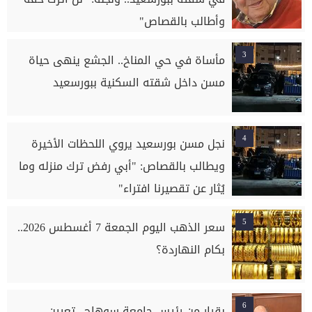
وأطالب بالقصاص"
3
مأساة في حي المناخ.. الجشع ينهى حياة
مسن داخل شقته السكنية ببورسعيد
4
نجل مسن بورسعيد يروي اللحظات الأخيرة
ويطالب بالقصاص: "أبي رفض ترك منزله وما
يُثار عن تقصيرنا افتراء"
5
سعر الذهب اليوم الجمعة 7 أغسطس 2026..
بكام النهاردة؟
6
بقرار من رئيس جامعة سوهاج.. تعيين