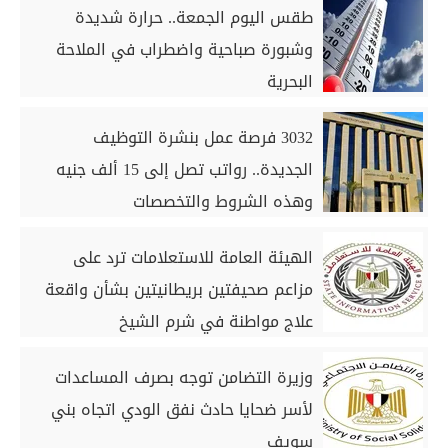
طقس اليوم الجمعة.. حرارة شديدة
وشبورة صباحية واضطراب في الملاحة
البحرية
3032 فرصة عمل بنشرة التوظيف
الجديدة.. رواتب تصل إلى 15 ألف جنيه
وهذه الشروط والتخصصات
الهيئة العامة للاستعلامات ترد على
مزاعم صحيفتين بريطانيتين بشأن واقعة
علاج مواطنة في شرم الشيخ
وزيرة التضامن توجه بصرف المساعدات
لأسر ضحايا حادث نفق الودي اتجاه بني
سويف