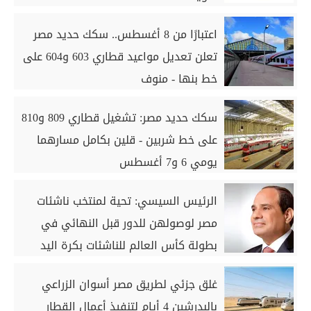
اعتبارًا من 8 أغسطس.. سكك حديد مصر
تعلن تعديل مواعيد قطاري 603 و604 على
خط بنها - منوف
سكك حديد مصر: تشغيل قطاري 809 و810
على خط شربين - قلين بكامل مسارهما
يومي 6 و7 أغسطس
الرئيس السيسي: تحية لمنتخب ناشئات
مصر لوصولهن للدور قبل النهائي في
بطولة كأس العالم للناشئات بكرة اليد
غلق جزئي لطريق مصر أسوان الزراعي
بالبدرشين 4 أيام لتنفيذ أعمال القطار