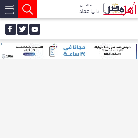
مشرف التحرير
داليا عماد