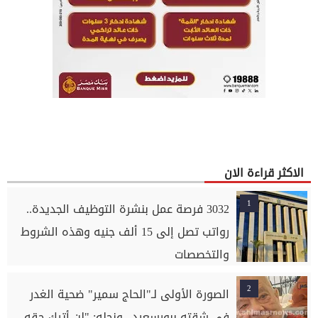
الاكثر قراءة الان
1
3032 فرصة عمل بنشرة التوظيف الجديدة..
رواتب تصل إلى 15 ألف جنيه وهذه الشروط
والتخصصات
2
الصورة الأولى لـ"الحاج سمير" ضحية الغدر
في شقته ببورسعيد.. ونجله: "لن أترك حقه