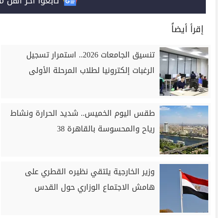
تابعوا آخر أهل مصر على 
إقرأ أيضاً
تنسيق الجامعات 2026.. استمرار تسجيل
الرغبات إلكترونيا لطلاب المرحلة الأولى
طقس اليوم الخميس.. شديد الحرارة ونشاط
رياح والمحسوسة بالقاهرة 38
وزير الخارجية يلتقي نظيره القطري على
هامش الاجتماع الوزاري حول القدس