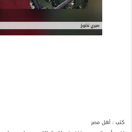
صبري نخنوخ
كتب :
أهل مصر