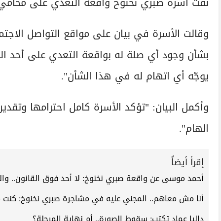
نفت أسرة صبري نخنوخ واقعة التعدي على محامي و
وقالت الأسرة في بيان على مواقع التواصل الاجتم
بشأن وجود أي صلة له بواقعة التعدي على أحد المح
يوجّه أي اتهام له في هذا الشأن".
وأكمل البيان: "تؤكد الأسرة كامل احترامها وتقد
الهام".
إقرأ أيضاً
أحمد موسى عن واقعة صبري نخنوخ: لا أحد فوق القانون.. 
أنا مش معاهم.. المجني عليه في مشاجرة صبري نخنوخ: كنت م
داليا عماد تكتب: سقوط الصورة.. أم نهاية المرحلة؟