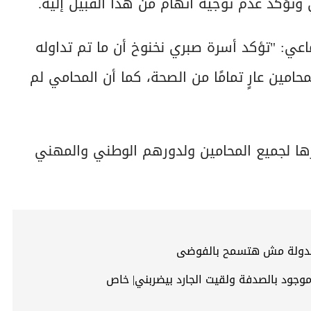
تؤكد عدم توجيه اتهام من هذا القبيل إليه.
اعي: "تؤكد أسرة صبري نخنوخ أن ما تم تداوله
امين عارٍ تمامًا من الصحة، كما أن المحامي لم
يرها لجميع المحامين ولدورهم الوطني والمهني
والدولة مش هتسمح بالفوضى
وجود بالصدفة ولقيت الجارد بيضربني| خاص