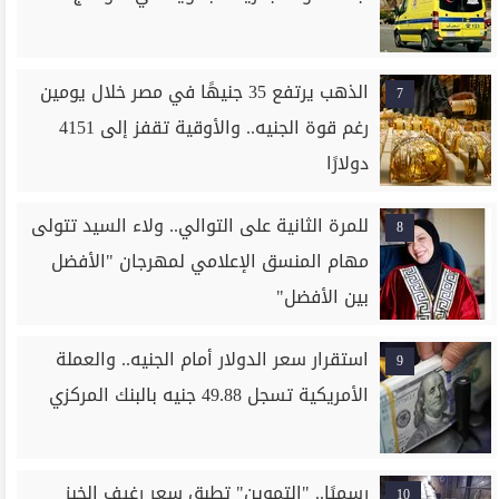
الذهب يرتفع 35 جنيهًا في مصر خلال يومين
7
رغم قوة الجنيه.. والأوقية تقفز إلى 4151
دولارًا
للمرة الثانية على التوالي.. ولاء السيد تتولى
8
مهام المنسق الإعلامي لمهرجان "الأفضل
بين الأفضل"
استقرار سعر الدولار أمام الجنيه.. والعملة
9
الأمريكية تسجل 49.88 جنيه بالبنك المركزي
رسميًا.. "التموين" تطبق سعر رغيف الخبز
10