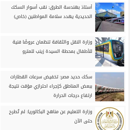
أستاذ بهندسة الطرق: نقب أسوار السكك
الحديدية يهدد سلامة المواطنين (خاص)
وزارة النقل والثقافة تنظمان عروضًا فنية
للأطفال بمحطة السيدة زينب للمترو
سكك حديد مصر: تخفيض سرعات القطارات
ببعض المناطق كإجراء احترازي مؤقت نتيجة
ارتفاع درجات الحرارة
وزارة التعليم عن مناهج البكالوريا: لم تُطرح
حتى الآن