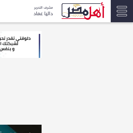
مشرف التحرير
داليا عماد