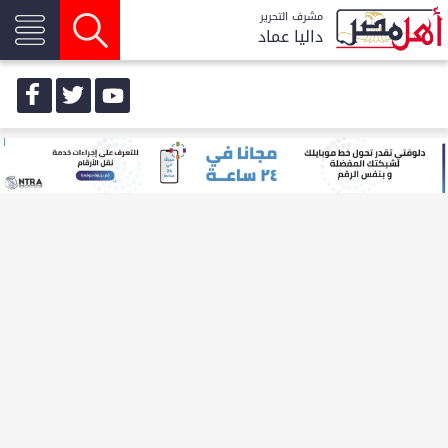
مشرف التحرير
داليا عماد