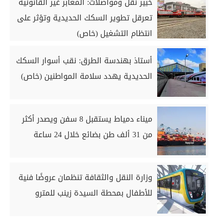
خبير نقل ومواصلات: المعابر غير القانونية
تعرقل تطوير السكك الحديدية وتؤثر على
انتظام التشغيل (خاص)
أستاذ بهندسة الطرق: نقب أسوار السكك
الحديدية يهدد سلامة المواطنين (خاص)
ميناء دمياط يستقبل 8 سفن ويصدر أكثر
من 31 ألف طن بضائع خلال 24 ساعة
وزارة النقل والثقافة تنظمان عروضًا فنية
للأطفال بمحطة السيدة زينب للمترو