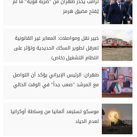
ترامب يحذر طهران من "ضربة قوية" ما لم
يُفتح مضيق هرمز
خبير نقل ومواصلات: المعابر غير القانونية
تعرقل تطوير السكك الحديدية وتؤثر على
انتظام التشغيل (خاص)
طهران: الرئيس الإيراني يؤكد أن التواصل
مع المرشد "صعب جداً" في الوقت الحالي
موسكو تستبعد ألمانيا من وساطة أوكرانيا
لعدم الحياد