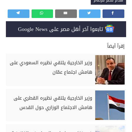
هدم قصر قرطام
تابعوا آخر أهل مصر على Google News
إقرأ أيضاً
وزير الخارجية يلتقي نظيره السعودي على
هامش اجتماع عمّان
وزير الخارجية يلتقي نظيره القطري على
هامش الاجتماع الوزاري حول القدس