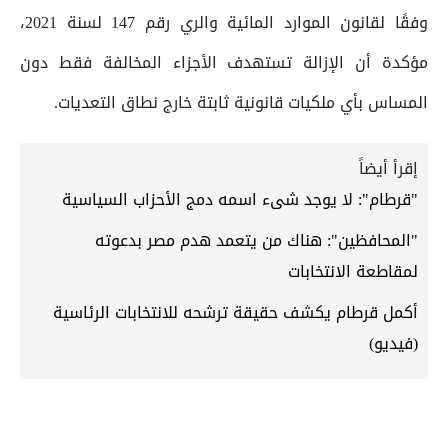
وفقًا لقانون الموارد المائية والري رقم 147 لسنة 2021،
مؤكدة أن الإزالة تستهدف الأجزاء المخالفة فقط دون
المساس بأي ملكيات قانونية ثابتة خارج نطاق التعديات.
إقرأ أيضاً
"قرطام": لا يوجد شىء اسمه دمج الأحزاب السياسية
"المحافظين": هناك من يتعمد هدم مصر بدعوته
لمقاطعة الانتخابات
أكمل قرطام يكشف حقيقة ترشحه للانتخابات الرئاسية
(فيديو)