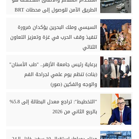
الطريق الآمن للوصول إلى محطات BRT
السيسي وملك البحرين يؤكدان ضرورة
تنفيذ وقف الحرب في غزة وتعزيز التعاون
الثنائي
برعاية رئيس جامعة الأزهر.. "طب الأسنان"
(بنات) تنظم يوم علمي لجراحة الفم
والوجه والفكين (صور)
"التخطيط": تراجع معدل البطالة إلى 5.8%
بالربع الثاني من 2026
ميناء دمياط: استقبال 10 سفن خلال الـ24