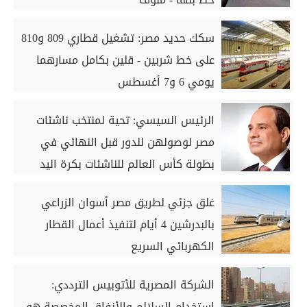
سكك حديد مصر: تشغيل قطاري 809 و810
على خط شربين - قلين بكامل مسارهما
يومي 6 و7 أغسطس
الرئيس السيسي: تحية لمنتخب ناشئات
مصر لوصولهن للدور قبل النهائي في
بطولة كأس العالم للناشئات بكرة اليد
غلق جزئي لطريق مصر أسوان الزراعي
بالبدرشين 4 أيام لتنفيذ أعمال القطار
الكهربائي السريع
الشركة المصرية للأتوبيس الترددي:
استخدام السلالم والأنفاق المخصصة هو