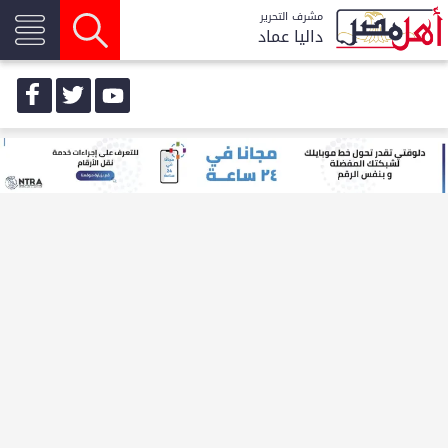
مشرف التحرير
داليا عماد