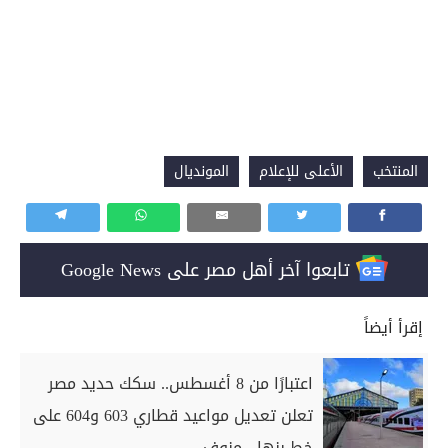
المنتخب
الأعلى للإعلام
المونديال
تابعوا آخر أهل مصر على Google News
إقرأ أيضاً
اعتبارًا من 8 أغسطس.. سكك حديد مصر
تعلن تعديل مواعيد قطاري 603 و604 على
خط بنها - منوف