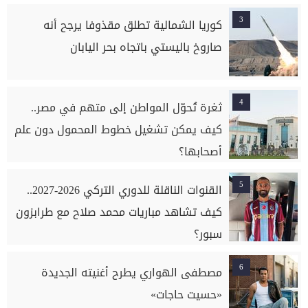
3
كوريا الشمالية تطلق مقذوفا يرجح أنه
صاروخ باليستي باتجاه بحر اليابان
4
ثغرة تُحوّل المواطن إلى متهم في مصر..
كيف يمكن تشغيل خطوط المحمول دون علم
أصحابها؟
5
القنوات الناقلة للدوري التركي 2026-2027..
كيف تشاهد مباريات محمد صلاح مع طرابزون
سبور؟
6
مصطفى الهواري يطرح أغنيته الجديدة
«حسيت حاجات»