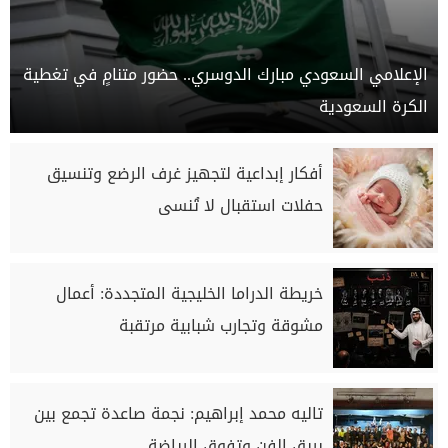
الإعلامي السعودي مبارك الدوسري.. حضور متنامٍ في تغطية
الكرة السعودية
أفكار إبداعية لتجهيز غرف الرضع وتنسيق
حفلات استقبال لا تُنسى
خريطة الدراما الخليجية المتجددة: أعمال
مشوقة وتجارب شبابية مرتقبة
تاليه محمد إبراهيم: نجمة صاعدة تجمع بين
بريق الفن وتفوق الرياضة