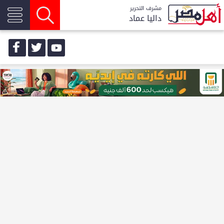
مشرف التحرير
داليا عماد