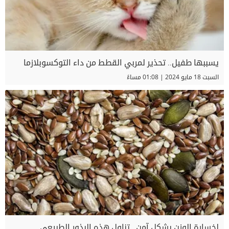
يسببها طفيل.. تحذير لمربي القطط من داء التوكسوبلازما
السبت 18 مايو 2024 | 01:08 مساءً
لخسارة الوزن بشكل آمن.. تناول هذه البذور الطبيعي