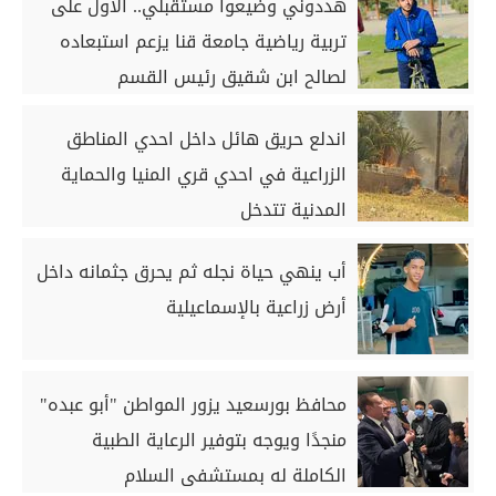
هددوني وضيعوا مستقبلي.. الأول على
تربية رياضية جامعة قنا يزعم استبعاده
لصالح ابن شقيق رئيس القسم
اندلع حريق هائل داخل احدي المناطق
الزراعية في احدي قري المنيا والحماية
المدنية تتدخل
أب ينهي حياة نجله ثم يحرق جثمانه داخل
أرض زراعية بالإسماعيلية
محافظ بورسعيد يزور المواطن "أبو عبده"
منجدًا ويوجه بتوفير الرعاية الطبية
الكاملة له بمستشفى السلام