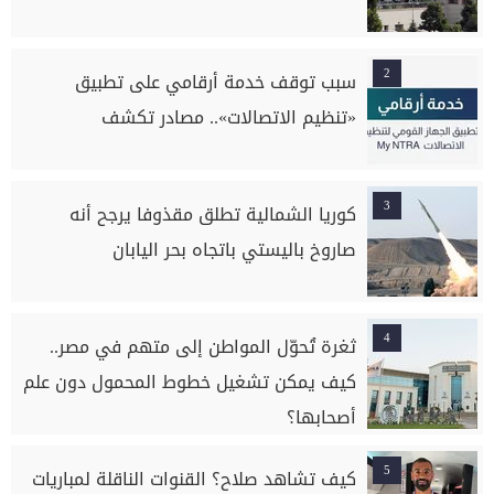
2
سبب توقف خدمة أرقامي على تطبيق
«تنظيم الاتصالات».. مصادر تكشف
3
كوريا الشمالية تطلق مقذوفا يرجح أنه
صاروخ باليستي باتجاه بحر اليابان
4
ثغرة تُحوّل المواطن إلى متهم في مصر..
كيف يمكن تشغيل خطوط المحمول دون علم
أصحابها؟
5
كيف تشاهد صلاح؟ القنوات الناقلة لمباريات