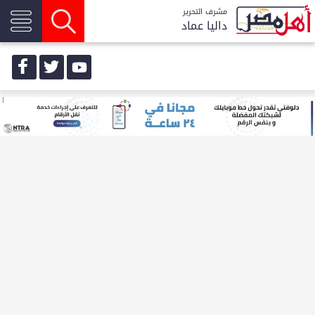
مشرف التحرير
داليا عماد