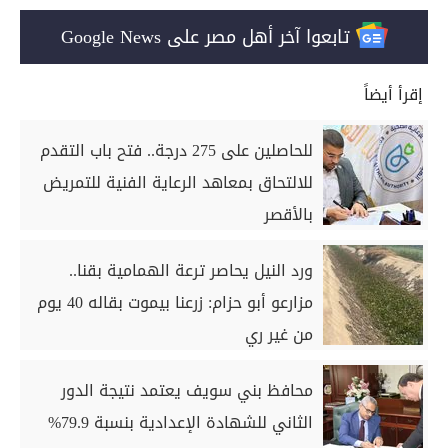
تابعوا آخر أهل مصر على Google News
إقرأ أيضاً
للحاصلين على 275 درجة.. فتح باب التقدم
للالتحاق بمعاهد الرعاية الفنية للتمريض
بالأقصر
ورد النيل يحاصر ترعة الهمامية بقنا..
مزارعو أبو حزام: زرعنا بيموت بقاله 40 يوم
من غير ري
محافظ بني سويف يعتمد نتيجة الدور
الثاني للشهادة الإعدادية بنسبة 79.9%