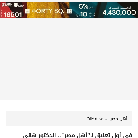
أهل مصر
محافظات
في أول تعليق لـ"أهل مصر".. الدكتور هاني