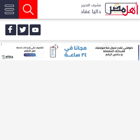
مشرف التحرير
داليا عماد