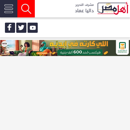
مشرف التحرير
داليا عماد